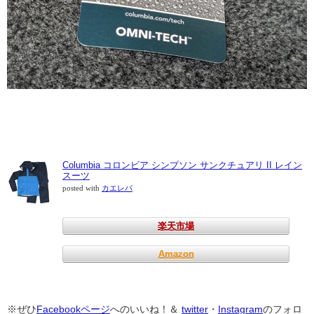
Columbia コロンビア シンプソン サンクチュアリ II レイン
スーツ
posted with
カエレバ
楽天市場
Amazon
※ぜひ
Facebookページ
へのいいね！＆
twitter
・
Instagram
のフォロ