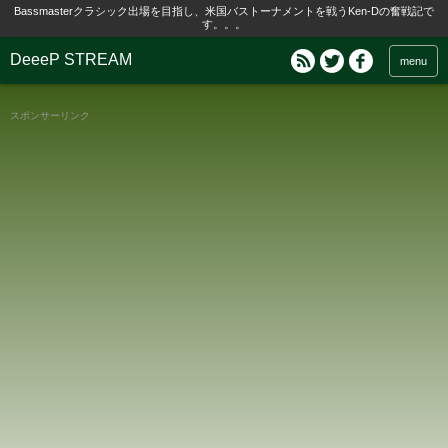
Bassmasterクラシック出場を目指し、米国バストーナメントを戦うKen-Dの奮戦記で
す。。。
DeeeP STREAM
menu
スポンサーリンク