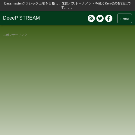
Bassmasterクラシック出場を目指し、米国バストーナメントを戦うKen-Dの奮戦記で
す。。。
DeeeP STREAM
menu
スポンサーリンク