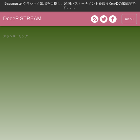
Bassmasterクラシック出場を目指し、米国バストーナメントを戦うKen-Dの奮戦記で
す。。。
DeeeP STREAM
menu
スポンサーリンク