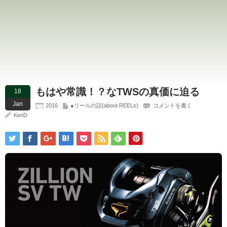
もはや常識！？なTWSの真価に迫る
18
Jan
2016
●リールの話(about REELs)
コメントを書く
KenD