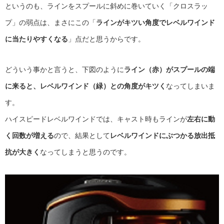
というのも、ラインをスプールに斜めに巻いていく「クロスラッ
プ」の弱点は、まさにこの「
ラインがキツい角度でレベルワインド
に当たりやすくなる
」点だと思うからです。
どういう事かと言うと、下図のように
ライン（赤）がスプールの端
に来ると、レベルワインド（緑）との角度がキツく
なってしまいま
す。
ハイスピードレベルワインドでは、キャスト時もラインが
左右に動
く回数が増える
ので、結果として
レベルワインドにぶつかる放出抵
抗が大きく
なってしまうと思うのです。