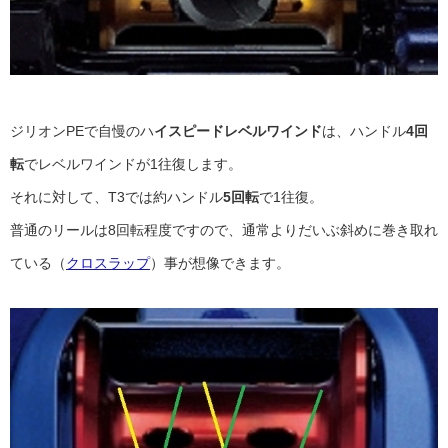
ジリオンPEで自慢のハ
イスピードレベルワインド
は、ハンドル
4回
転
でレベルワインドが1往復します。
それに対して、T3では約ハンドル
5回転
で1往復。
普通のリールは8回転程度ですので、通常よりだいぶ斜めに巻き取れ
ている（
クロスラップ
）事が想像できます。