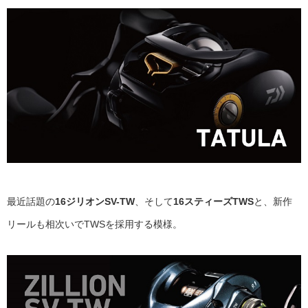
最近話題の
16ジリオンSV-TW
、そして
16スティーズTWS
と、新作
リールも相次いでTWSを採用する模様。