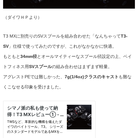
（ダイワＨＰより）
T3 MXに別売りのSVスプールを組み合わせた「なんちゃって
T3-
SV
」仕様で使ってみたのですが、これがなかなかに快適。
もともと
34mm径
とオールマイティーなスプール径設定の上、ベイ
トフィネス用
SVスプール
の組み合わせはまずまず軽量。
アグレストPEでは難しかった、
7g(1/4oz)クラスのキャスト
も難な
くこなせる印象を受けました。