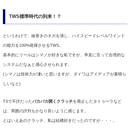
TWS標準時代の到来！？
というわけで、綾巻きのネガを潰し、ハイスピードレベルワインド
の能力を100%発揮させるTWS。
基本的にリールはシマノが好きな私ですが、率直に言って合理的な
システムだなぁと感心させられます。
(シマノは技術力が凄いと思いますが、ダイワはアイディアが素晴ら
しいなと)
T3で不評だった
パカパカ開くクラッチ
を廃止したタトゥーラなど
は、周囲の評判もかなり良いように感じます。
とはいえあのクラッチ、私は結構好きだったのですが・・・。