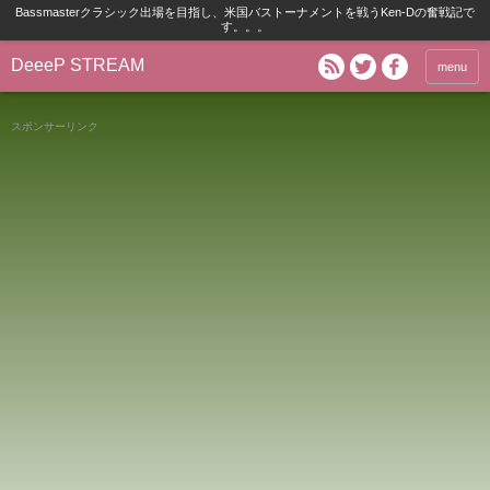
Bassmasterクラシック出場を目指し、米国バストーナメントを戦うKen-Dの奮戦記で
す。。。
DeeeP STREAM
menu
スポンサーリンク