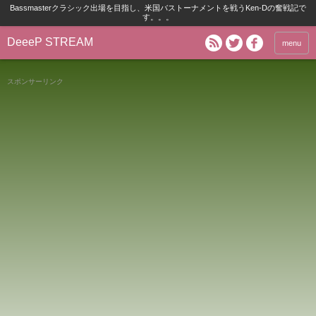
Bassmasterクラシック出場を目指し、米国バストーナメントを戦うKen-Dの奮戦記で
す。。。
DeeeP STREAM
menu
スポンサーリンク