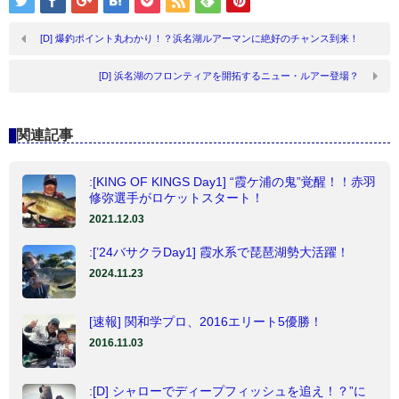
[D] 爆釣ポイント丸わかり！？浜名湖ルアーマンに絶好のチャンス到来！
[D] 浜名湖のフロンティアを開拓するニュー・ルアー登場？
関連記事
:[KING OF KINGS Day1] “霞ケ浦の鬼”覚醒！！赤羽
修弥選手がロケットスタート！
2021.12.03
:[’24バサクラDay1] 霞水系で琵琶湖勢大活躍！
2024.11.23
[速報] 関和学プロ、2016エリート5優勝！
2016.11.03
:[D] シャローでディープフィッシュを追え！？”に