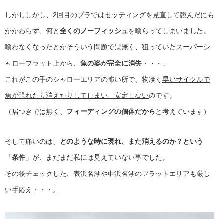
しかししかし、2回目のプラではセッティングを見直して臨んだにも
かかわらず、何と
全くのノーフィッシュ
を喰らってしまいました。
喰わなくなったとかそういう問題では無く、狙っていたスーパーシ
ャローフラット上から、
魚の姿が完全に消失
・・・。
これがこの手のシャローエリアの怖い所で、物凄く
早いサイクルで
魚が現れたり消えたりしてしまい、安定しない
のです。
（居つきでは無く、
フィーディングの個体だから
と考えています）
そして痛いのは、
どのような時に現れ、また消えるのか？という
「条件」
が、まだまだ私には見えていない事でした。
その後チェックした、表浜名湖や中浜名湖のフラットエリアも厳し
い手応え・・・。