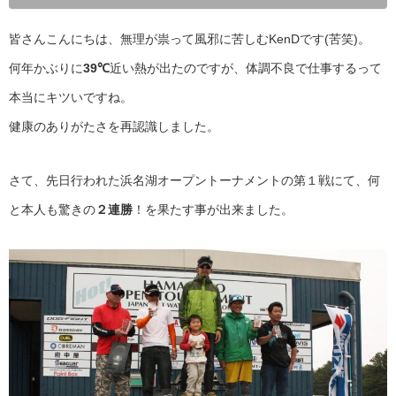
皆さんこんにちは、無理が祟って風邪に苦しむKenDです(苦笑)。
何年かぶりに
39℃
近い熱が出たのですが、体調不良で仕事するって
本当にキツいですね。
健康のありがたさを再認識しました。
さて、先日行われた浜名湖オープントーナメントの第１戦にて、何
と本人も驚きの
２連勝
！を果たす事が出来ました。