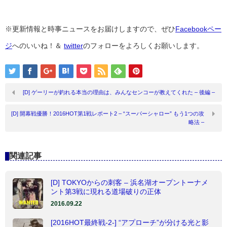
※更新情報と時事ニュースをお届けしますので、ぜひ
Facebookペー
ジ
へのいいね！＆
twitter
のフォローをよろしくお願いします。
[D] ゲーリーが釣れる本当の理由は、みんなセンコーが教えてくれた – 後編 –
[D] 開幕戦優勝！2016HOT第1戦レポート2 – “スーパーシャロー” もう1つの攻
略法 –
関連記事
[D] TOKYOからの刺客 – 浜名湖オープントーナメ
ント第3戦に現れる道場破りの正体
2016.09.22
[2016HOT最終戦-2-] “アプローチ”が分ける光と影