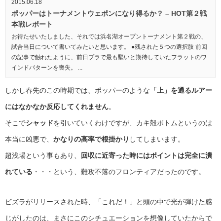
2015.06.18
ポッパーはトーナメントウェポンになり得るか？ – HOT第２戦
本戦レポート
お待たせいたしました、それでは浜名湖オープントーナメント第２戦の、
試合当日について書いてみたいと思います。 ●残された５つの選択肢 前回
の記事で触れたように、前日プラで最も堅いと期待していたフラットのワ
インドパターンを喪失。 ...
しかし春先のこの時期では、ポッパーのような
「上」を通るルアー
にはなかなか反応してくれません
。
そこで
シャッド
を引いていくわけですが、カキ殻ボトムというのは
本当に凶悪で、
かなりの高率で根掛かり
してしまいます。
超浅場という事もあり、
回収に近寄った時にはポイントは完全に潰
れている
・・・という、難攻不落のフロンティアだったのです。
ビズラがリリースされた時、「これだ！」と頭の中で光が弾けた感
じがしたのは、まさにこのシチュエーションを想像していたからで