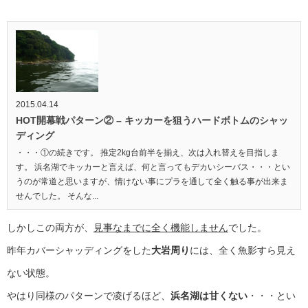
2015.04.14
HOT開幕戦パターン② – キッカーを狙うハードボトムのシャッ
ディング
・・・①の続きです。 推定2kg台前半を揃え、次は入れ替えを目指しま
す。 浜名湖でキッカーと言えば、何と言ってもデカいシーバス・・・とい
うのが常道と思いますが、情けない事にプラを通して全く触る事が出来ま
せんでした。 そんな...
しかしこの両方が、
見事なまでに全く機能しません
でした。
昨年カバーシャッディングをした
大岩周り
には、全く魚影すら見え
ない状態。
やはり同様のパターンで凌げるほど、
浜名湖は甘くない
・・・とい