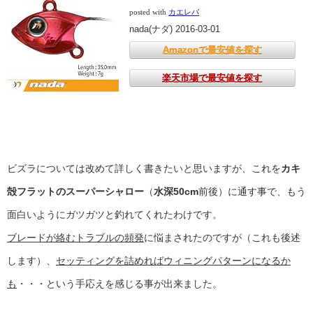
posted with
カエレバ
nada(ナダ) 2016-03-01
Amazonで最安値を探す
楽天市場で最安値を探す
ビズラについては改めて詳しく書きたいと思いますが、これを
カキ
殻フラットのスーパーシャロー
（
水深50cm
前後）に通す事で、もう
面白いようにガツガツと釣れてくれたわけです。
ブレードが絡むトラブルの頻発
に悩まされたのですが（これも後述
します）、
セッティングを詰めればウィニングパターンになるか
も
・・・という手応えを感じる事が出来ました。