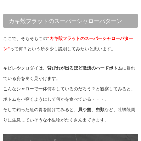
カキ殻フラットのスーパーシャローパターン
ここで、そもそもこの
“カキ殻フラットのスーパーシャローパター
ン”
って何？という所を少し説明してみたいと思います。
キビレやクロダイは、
背びれが出るほど激浅のハードボトム
に群れ
ている姿を良く見かけます。
こんなシャローで一体何をしているのだろう？と観察してみると、
ボトムを小突くようにして何かを食べている
・・・。
そして釣った魚の胃を開けてみると、
貝
や
蟹
、
虫類
など、牡蠣殻周
りに生息していそうな小生物がたくさん出てきます。