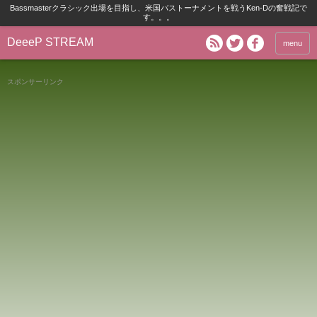
Bassmasterクラシック出場を目指し、米国バストーナメントを戦うKen-Dの奮戦記で
す。。。
DeeeP STREAM
menu
スポンサーリンク