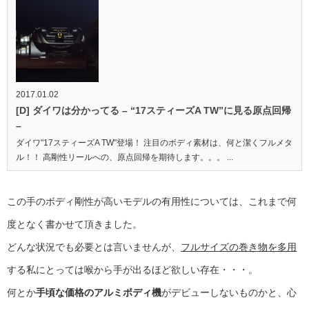
2017.01.02
[D] ダイワは分かってる – “17スティーズA TW”に見る原点回帰
–
ダイワ"17スティーズA TW"登場！ 注目のボディ素材は、何と潔くフルメタ
ル！！ 高剛性リールへの、原点回帰を期待します。。。 ...
この手のボディ剛性が高いモデルの有用性については、これまで何
度となく書かせて頂きました。
どんな状況でも必要とは言いませんが、
フルサイズの巻き物を多用
する私にとっては喉から手が出るほど欲しい存在・・・。
何とか
手頃な価格のアルミボディ機
がデビューしないものかと、心