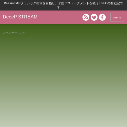
Bassmasterクラシック出場を目指し、米国バストーナメントを戦うKen-Dの奮戦記で
す。。。
DeeeP STREAM
menu
スポンサーリンク