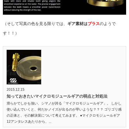
（そして写真の色を見る限りでは、
ギア素材は
ブラス
のようで
す！！）
2015.12.15
知っておきたいマイクロモジュールギアの弱点と対処法
滑らかでしかも強い、シマノが誇る「マイクロモジュールギア」。 しかし
使い込んでいくと、何だかノイズが出るのが早いような？？？ ゴリゴリ感
の正体と、その解決策について考えてみます。 ●マイクロモジュールギア
12アンタレスあたりから、...