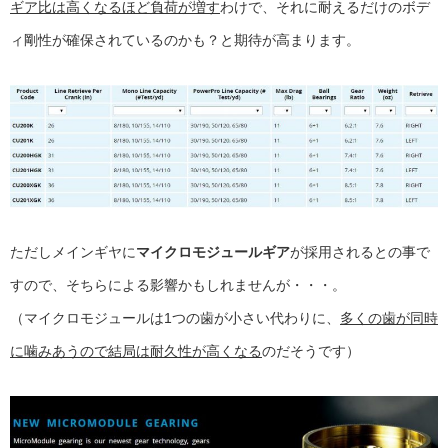
ギア比は高くなるほど負荷が増す
わけで、それに耐えるだけのボデ
ィ剛性が確保されているのかも？と期待が高まります。
ただしメインギヤに
マイクロモジュールギア
が採用されるとの事で
すので、そちらによる影響かもしれませんが・・・。
（マイクロモジュールは1つの歯が小さい代わりに、
多くの歯が同時
に噛みあうので結局は耐久性が高くなる
のだそうです）