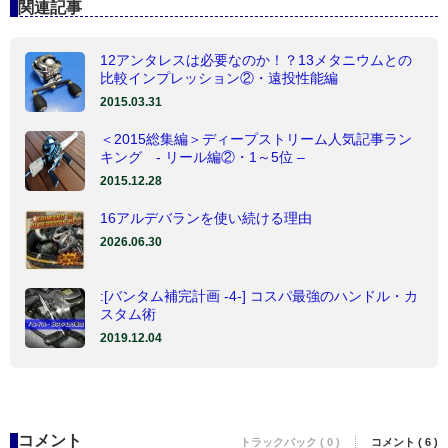
関連記事
12アンタレスは必要なのか！？13メタニウムとの
比較インプレッション②・遠投性能編
2015.03.31
＜2015総集編＞ディープストリーム人気記事ラン
キング - リール編②・1～5位 –
2015.12.28
16アルデバランを使い続ける理由
2026.06.30
:[バンタム補完計画 -4-] コスパ最強のハンドル・カ
スタム術
2019.12.04
コメント
トラックバック ( 0 )
コメント ( 6 )