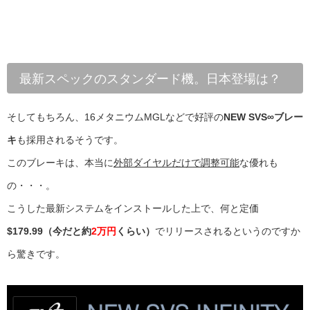
最新スペックのスタンダード機。日本登場は？
そしてもちろん、16メタニウムMGLなどで好評の
NEW SVS∞ブレー
キ
も採用されるそうです。
このブレーキは、本当に
外部ダイヤルだけで調整可能
な優れも
の・・・。
こうした最新システムをインストールした上で、何と定価
$179.99（今だと約
2万円
くらい）
でリリースされるというのですか
ら驚きです。