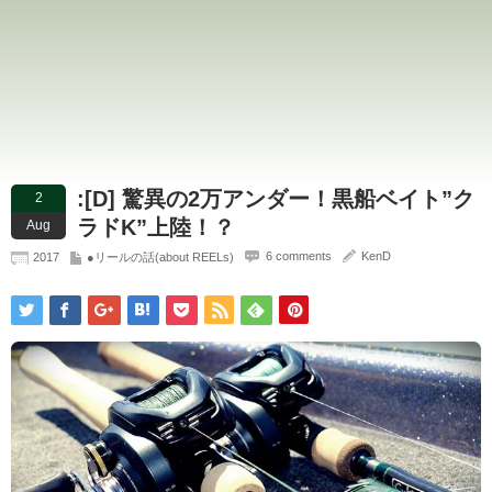
:[D] 驚異の2万アンダー！黒船ベイト”ク
2
ラドK”上陸！？
Aug
6 comments
KenD
2017
●リールの話(about REELs)