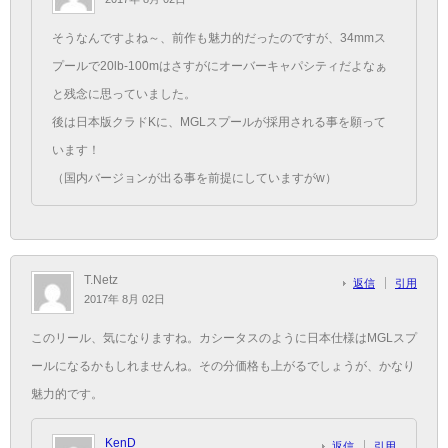
そうなんですよね～、前作も魅力的だったのですが、34mmス
プールで20lb-100mはさすがにオーバーキャパシティだよなぁ
と残念に思っていました。
後は日本版クラドKに、MGLスプールが採用される事を願って
います！
（国内バージョンが出る事を前提にしていますがw）
T.Netz
返信
引用
2017年 8月 02日
このリール、気になりますね。カシータスのように日本仕様はMGLスプ
ールになるかもしれませんね。その分価格も上がるでしょうが、かなり
魅力的です。
KenD
返信
引用