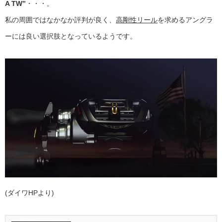
A TW”
・・・。
私の周囲ではなかなか評判が良く、
高剛性リール
を求めるアングラ
ーには良い選択肢となっているようです。
(ダイワHPより)