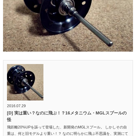
2016.07.29
[D] 実は重い？なのに飛ぶ！？16メタニウム・MGLスプールの
怪
飛距離20%UPを謳って登場した、新開発のMGLスプール。 しかしその自
重は、何と旧モデルより重い！？ なのに明らかに飛ぶ不思議を、実測にて