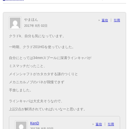
やまほん
返信
引用
2017年 8月 02日
クラドk、自分も気になっています。
一時期、クラド201HGを使っていました。
自分にとっては34mmスプールに深溝ラインキャパが
ミスマッチだったこと、
メインシャフトがカタカタする謎のつくりと
メカニカルノブのバネが我慢できず
手放しました。
ラインキャパは大丈夫そうなので、
上記2点が解消されていればいいなーと思います。
KenD
返信
引用
2017年 8月 02日