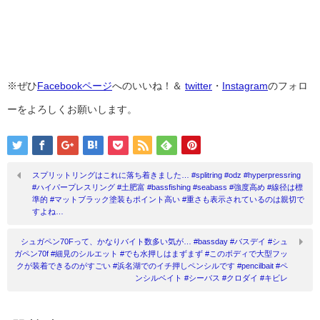
※ぜひ
Facebookページ
へのいいね！＆
twitter
・
Instagram
のフォロ
ーをよろしくお願いします。
スプリットリングはこれに落ち着きました… #splitring #odz #hyperpressring
#ハイパープレスリング #土肥富 #bassfishing #seabass #強度高め #線径は標
準的 #マットブラック塗装もポイント高い #重さも表示されているのは親切で
すよね…
シュガペン70Fって、かなりバイト数多い気が… #bassday #バスデイ #シュ
ガペン70f #細見のシルエット #でも水押しはまずまず #このボディで大型フッ
クが装着できるのがすごい #浜名湖でのイチ押しペンシルです #pencilbait #ペ
ンシルベイト #シーバス #クロダイ #キビレ