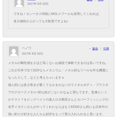
2017年 8月 02日
ですね！カシータス同様にMGLスプールを採用してくれれば、
多少値段が上がっても大歓迎ですよね♪
ベノワ
返信
引用
2017年 8月 02日
メタルの剛性感をさほど高くないお値段で体験できるのは良いですね。
これが日本で出て好評ならメタニウム・メタル的なリールを作る機運に
なったりして…などと考えちゃいますｗ
個人的には多少巻きが重くてもかまわないのでメタルボディ・ブラスギ
アのクロークメタル+的な奴がこないかなぁと望んでます。監修という
かテスト？をビッグベイトの達人ロボ奥田さんとカバーフィッシングの
名手イヨケンさんがやってくれたならばもうKENDさん的にも日本中の
強い釣りが好きな人たちも好評をもって受け入れられると思います。