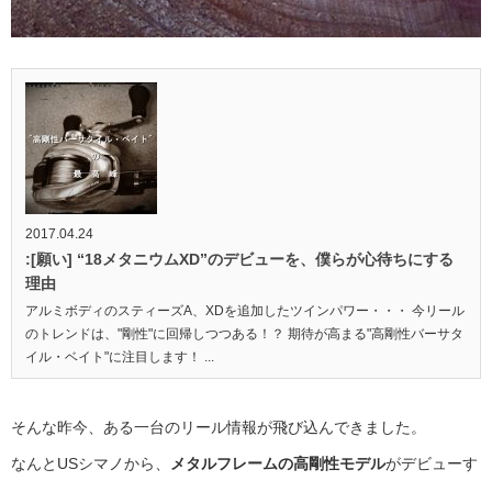
2017.04.24
:[願い] “18メタニウムXD”のデビューを、僕らが心待ちにする
理由
アルミボディのスティーズA、XDを追加したツインパワー・・・ 今リール
のトレンドは、"剛性"に回帰しつつある！？ 期待が高まる"高剛性バーサタ
イル・ベイト"に注目します！ ...
そんな昨今、ある一台のリール情報が飛び込んできました。
なんとUSシマノから、
メタルフレームの高剛性モデル
がデビューす