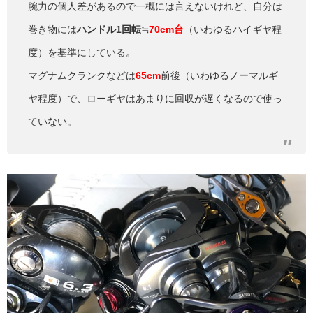
腕力の個人差があるので一概には言えないけれど、自分は
巻き物には
ハンドル1回転≒
70cm台
（いわゆる
ハイギヤ
程
度）を基準にしている。
マグナムクランクなどは
65cm
前後（いわゆる
ノーマルギ
ヤ
程度）で、ローギヤはあまりに回収が遅くなるので使っ
ていない。