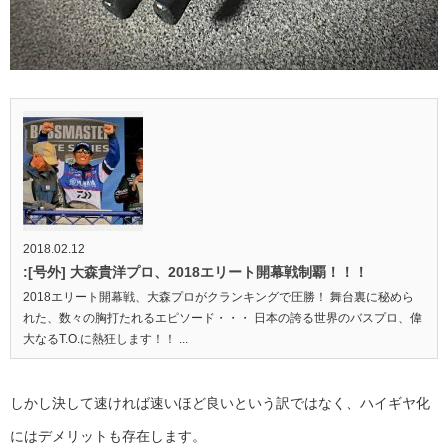
2018.02.12
:[号外] 大森貴洋プロ、2018エリート開幕戦制覇！！！
2018エリート開幕戦、大森プロがクランキングで圧勝！ 舞台裏に秘めら
れた、数々の胸打たれるエピソード・・・ 日本の誇る世界のバスプロ、偉
大なるT.O.に熱狂します！！ ...
しかし決して速ければ速いほど良いという訳ではなく、ハイギヤ化
にはデメリットも存在します。