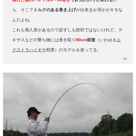
ら、そこで
トルクのある巻き上げ
が出来るか否かがキモな
んだよね。
これも個人差があるので必ずしも絶対ではないけれど、テ
キサスなどの撃ち物には巻き取り
90cm
前後
（いわゆる
エ
クストラハイギヤ
程度）のモデルを使ってる。