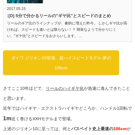
2017.05.15
:[D] 5分で分かるリールの”ギヤ比”とスピードのまとめ
リールのギア比のラインナップが、劇的に増えた昨今。 しかしギヤ比が高
ければ、スピードも速いとは限らない！？ 簡単なようで分かりにく
い、"ギヤ比"とスピードをおさらいします。 ...
ダイワ ジリオン10登場。超ハイスピードモデル 夢の
106cm
さてここ10年ほどで、
リールのハイギヤ化
が急速に進んできたこと
と思います。
近年ではハイギヤ・エクストラハイギヤどころか、ハンドル1回転で
1m
近く巻けるXXHモデルまで登場。
上述のジリオン10に至っては、何と
バスベイト史上最速の
106cm
が