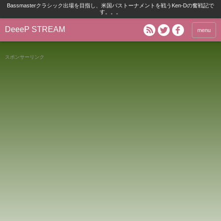
Bassmasterクラシック出場を目指し、米国バストーナメントを戦うKen-Dの奮戦記で
す。。。
DeeeP STREAM
menu
スポンサーリンク