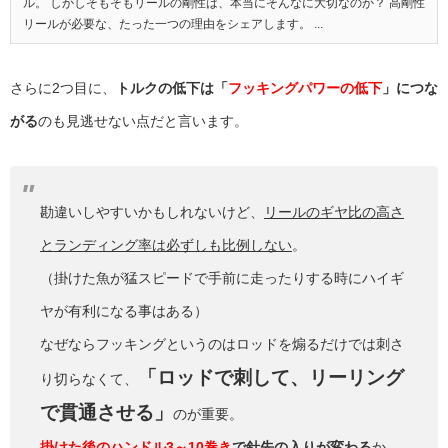
ル。 しかしそもそもリールの剛性は、本当にそんなに大切なのか？ 高剛性
リールが必要な、たった一つの理由をシェアします。 ...
さらに2つ目に、
トルクの低下は「
フッキングパワーの低下
」につな
がる
のも見逃せない点だと言います。
勘違いしやすいかもしれないけど、
リールのギヤ比の高さ
とランディング率は必ずしも比例しない
。
（掛けた魚が猛スピードで手前に走ったりする時にハイギ
ヤが有利になる事はある）
なぜならフッキングというのはロッドを煽るだけでは刺さ
「ロッドで刺して、リーリング
り切らなくて、
で貫通させる」
のが重要。
掛けた後のハンドル3～10巻き
で針先の入りが変わる
か