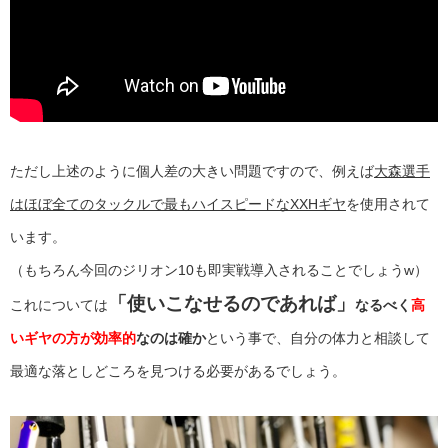
ただし上述のように個人差の大きい問題ですので、例えば
大森選手
はほぼ全てのタックルで最もハイスピードなXXHギヤ
を使用されて
います。
（もちろん今回のジリオン10も即実戦導入されることでしょうw）
「使いこなせるのであれば」
これについては
なるべく
高
いギヤの方が効率的
なのは確か
という事で、自分の体力と相談して
最適な落としどころを見つける必要があるでしょう。