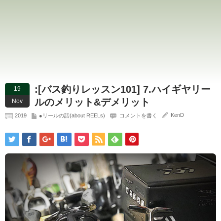
:[バス釣りレッスン101] 7.ハイギヤリー
19
ルのメリット&デメリット
Nov
KenD
2019
●リールの話(about REELs)
コメントを書く