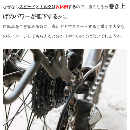
巻き上
なぜなら
スピード
と
トルク
は
反比例
する
ので、速くなる分
げのパワーが低下する
から。
自転車をこぎ始める時に、高いギヤでスタートすると重くて大変な
のをイメージしてもらえると分かりやすいのではないでしょうか。