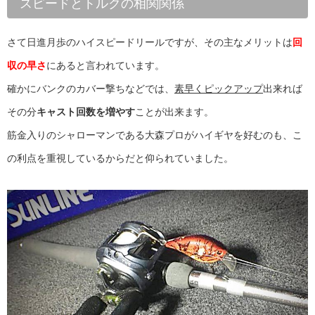
スピードとトルクの相関関係
さて日進月歩のハイスピードリールですが、その主なメリットは
回
収の早さ
にあると言われています。
確かにバンクのカバー撃ちなどでは、
素早くピックアップ
出来れば
その分
キャスト回数を増やす
ことが出来ます。
筋金入りのシャローマンである大森プロがハイギヤを好むのも、こ
の利点を重視しているからだと仰られていました。