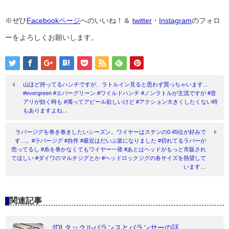
※ぜひ
Facebookページ
へのいいね！＆
twitter
・
Instagram
のフォロ
ーをよろしくお願いします。
山ほど持ってるハンチですが、ラトルイン見ると思わず買っちゃいます…
#evergreen #エバーグリーン #ワイルドハンチ #ノンラトルが主流ですが #音
アリが効く時も #濁ってアピール欲しいけど #アクション大きくしたくない時
もありますよね…
ラバージグを巻き巻きしたいシーズン。ワイヤーはステンの0.45位が好みで
す…。#ラバージグ #自作 #最近はだいぶ楽になりました #切れてるラバーが
売ってるし #糸を巻かなくてもワイヤー一発 #あとはヘッドがもっと市販され
てほしい #ダイワのマルチジグとか #ヘッドロックジグの各サイズを熱望して
います…
関連記事
:[D] タックルバランスとバランサーの話