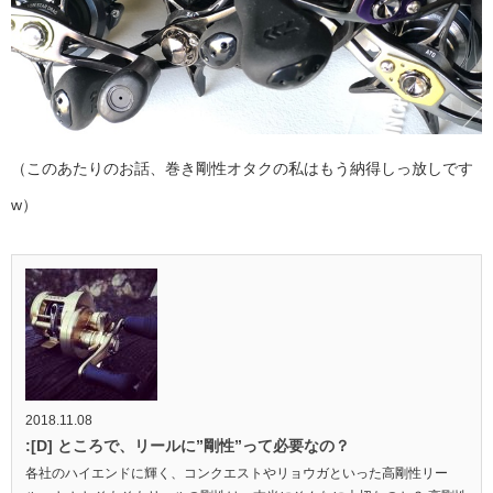
（このあたりのお話、巻き剛性オタクの私はもう納得しっ放しです
w）
2018.11.08
:[D] ところで、リールに”剛性”って必要なの？
各社のハイエンドに輝く、コンクエストやリョウガといった高剛性リー