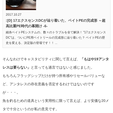
2017.10.27
:[D] 17エクスセンスDCが辿り着いた、ベイトPEの完成形 ～超
高比重PE時代の幕開け -6-
細糸ベイトPEシステムの、数々のトラブルを全て解決！ "17エクスセンス
DC"は、ついにPE用ベイトリールの完成形に辿り着いた？ ベイトPEの歴
史を変える、決定版の登場です！！ ...
そんなわけでキャスタビリティに関して言えば、
「もはや19アンタ
レスは要らない」
と言っても過言ではないと感じました。
もちろんフラッグシップだけが持つ所有感やリセールバリューな
ど、アンタレスの存在意義を否定するわけではないのです
が・・・。
魚を釣るための道具という実用性に限って言えば、より安価な20メ
タで十分というのが私の意見です。