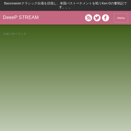
Bassmasterクラシック出場を目指し、米国バストーナメントを戦うKen-Dの奮戦記で
す。。。
DeeeP STREAM
menu
スポンサーリンク