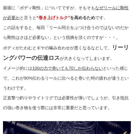
最後に「ボディ剛性」についてですが、そもそも
なぜリールに剛性
が必要か
と言うと
“巻き上げトルク”
を高めるため
です。
この話をすると、毎回「リール同士をぶつけ合うのではないのだか
ら剛性はさほど必要ない」という指摘を頂くのですが・・・。
リーリ
ボディがたわむとギヤの噛み合わせが悪くなるなどして、
ングパワーの伝達ロス
が大きくなってしまいます。
イメージ的には
100の力で巻いても70しか伝わらない
といった感じ
で、これが90%伝わるリールに比べると巻いた時の疲れが違うとい
うわけです。
正直撃つ釣りやライトリグでは必要性が薄いでしょうが、引き抵抗
の強い巻き物を使う際には非常に重要だと思っています。