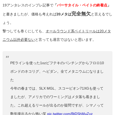
19アンタレスのインプレ記事で
「
バーサタイル・ベイトの終着点
」
完全無欠
と書きましたが、価格も考えれば
20メタは
と言えるでし
ょう。
撃つしても巻くにしても、
オールラウンド系ベイトリールは20メタ
ニウム以外必要ない
と言っても過言ではないと思います。
PEラインを使った1ozビフテキのパンチングからフロロ10
ポンドのネコリグ、ヘビダン。全てメタニウムになりまし
た
今年の春までは、SLX MGL、スコーピオン71XGも使って
ましたが、アメリカでのワーミングはメタ落ち着きまし
た。これ超えるリールが出るのか疑問ですが、シマノって
数年後出るから怖い笑
pic.twitter.com/BtDShMuZyz