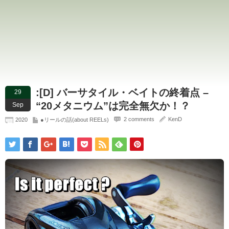
:[D] バーサタイル・ベイトの終着点 –
29
“20メタニウム”は完全無欠か！？
Sep
2 comments
KenD
2020
●リールの話(about REELs)