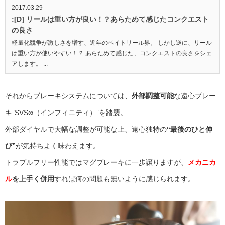
2017.03.29
:[D] リールは重い方が良い！？あらためて感じたコンクエスト
の良さ
軽量化競争が激しさを増す、近年のベイトリール界。 しかし逆に、リール
は重い方が使いやすい！？ あらためて感じた、コンクエストの良さをシェ
アします。 ...
それからブレーキシステムについては、
外部調整可能
な遠心ブレー
キ”SVS∞（インフィニティ）”を踏襲。
外部ダイヤルで大幅な調整が可能な上、遠心独特の
“最後のひと伸
び”
が気持ちよく味わえます。
トラブルフリー性能ではマグブレーキに一歩譲りますが、
メカニカ
ル
を上手く併用
すれば何の問題も無いように感じられます。