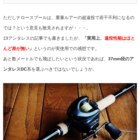
ただしナロースプールは、重量ルアーの超遠投で若干不利になるの
では？という意見も散見されますが・・・。
19アンタレスの記事でも書きましたが、
「実用上、
遠投性能はほと
んど差が無い
」
というのが実使用での感想です。
あと数メートルでも飛ばしたいという状況であれば、
37mm径のア
ンタレスDC
系を選ぶべきではないでしょうか。