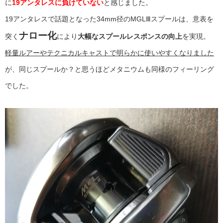
に
19アンタレスに負けていない
と感じました。
19アンタレスで話題となった34mm径のMGLⅢスプールは、意表を
ナロー化
突く
により
大幅なスプールレスポンスの向上
を実現。
軽量ルアーやテクニカルキャストで明らかに使いやすくなりました
が、同じスプールか？と思うほどメタニウムも同様のフィーリング
でした。