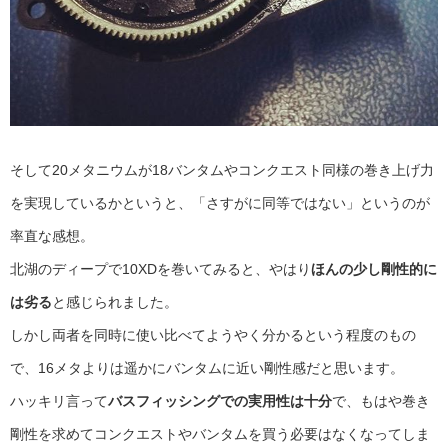
そして20メタニウムが18バンタムやコンクエスト同様の巻き上げ力
を実現しているかというと、「さすがに同等ではない」というのが
率直な感想。
北湖のディープで10XDを巻いてみると、やはり
ほんの少し剛性的に
は劣る
と感じられました。
しかし両者を同時に使い比べてようやく分かるという程度のもの
で、16メタよりは遥かにバンタムに近い剛性感だと思います。
ハッキリ言って
バスフィッシングでの実用性は十分
で、もはや巻き
剛性を求めてコンクエストやバンタムを買う必要はなくなってしま