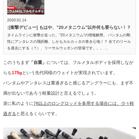
2020.01.14
:[衝撃デビュー] もはや、”20メタニウム”以外何も要らない！？
タイムラインに衝撃が走った、"20メタニウム"の情報解禁。 バンタムの剛
性にアンタレスの飛距離、しかもカルカッタの巻き心地！？ 全てのリール
を過去にする（？）、リーサルウェポンの登場です。。。 ...
このうちまず
「自重」
については、フルメタルボディを採用しなが
らも
175g
という先代同様のウェイトが実現されています。
バンタムやアンタレスは重過ぎると感じるアングラーにも、まず不
満が出ないであろう軽量設計と言えるでしょう。
逆に私のように
7ft以上のロングロッドを多用する場合には、少々軽
過ぎる
と思えるくらいです。