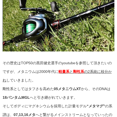
その歴史はTOP50の黒田健史選手のyoutubeを参照して頂きたいの
ですが、メタニウムは2000年代に
軽量系
と
剛性系
の2系統に枝分か
れ
していきました。
剛性系としてはタフさを高めた
05メタニウムXT
から、そのDNAは
18バンタムMGL
へと引き継がれていきます。
そしてボディにマグネシウムを採用した計量モデル
“メタマグ”
の系
譜は、
07,13,16メタ
へと繋がるメインストリームとなっていったの