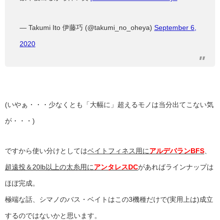
— Takumi Ito 伊藤巧 (@takumi_no_oheya)
September 6,
2020
(いやぁ・・・少なくとも「大幅に」超えるモノは当分出てこない気
が・・・)
ですから使い分けとしては
ベイトフィネス用に
アルデバランBFS
、
超遠投＆20lb以上の太糸用に
アンタレスDC
があればラインナップは
ほぼ完成。
極端な話、シマノのバス・ベイトはこの3機種だけで(実用上は)成立
するのではないかと思います。