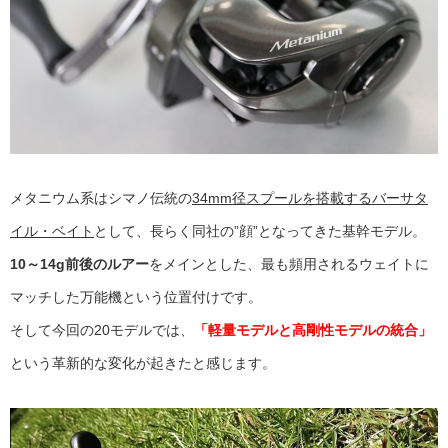
メタニウム系はシマノ伝統の
34mm径スプールを搭載するバーサタ
イル・ベイト
として、長らく同社の”顔”となってきた基幹モデル。
10～14g前後のルアー
をメインとした、最も頻用されるウェイトに
マッチした万能機という位置付けです。
そして今回の20モデルでは、
「軽量モデルと高剛性モデルの統合」
という革新的な変化が起きたと感じます。