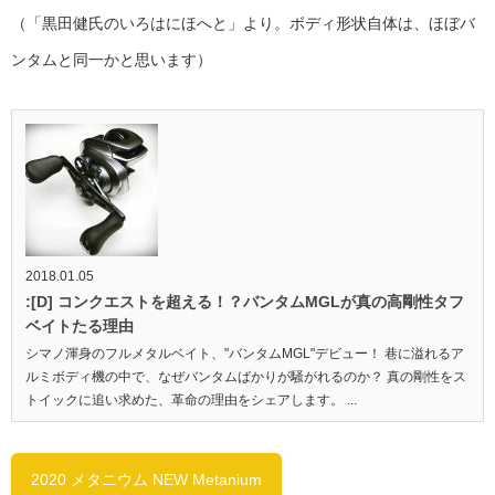
（「黒田健氏のいろはにほへと」より。ボディ形状自体は、ほぼバ
ンタムと同一かと思います）
2018.01.05
:[D] コンクエストを超える！？バンタムMGLが真の高剛性タフ
ベイトたる理由
シマノ渾身のフルメタルベイト、"バンタムMGL"デビュー！ 巷に溢れるア
ルミボディ機の中で、なぜバンタムばかりが騒がれるのか？ 真の剛性をス
トイックに追い求めた、革命の理由をシェアします。 ...
2020 メタニウム NEW Metanium