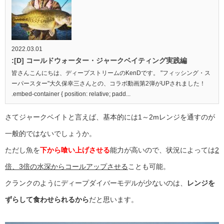
2022.03.01
:[D] コールドウォーター・ジャークベイティング実践編
皆さんこんにちは、ディープストリームのKenDです。 "フィッシング・ス
ーパースター"大久保幸三さんとの、コラボ動画第2弾がUPされました！
.embed-container { position: relative; padd...
さてジャークベイトと言えば、基本的には1～2mレンジを通すのが
一般的ではないでしょうか。
ただし魚を
下から喰い上げさせる
能力が高いので、状況によっては
2
倍、3倍の水深からコールアップさせる
ことも可能。
クランクのようにディープダイバーモデルが少ないのは、
レンジを
ずらして食わせられるから
だと思います。