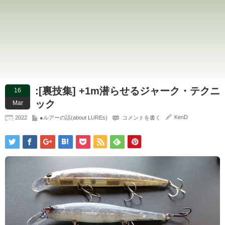
:[裏技集] +1m潜らせるジャーク・テクニ
16
ック
Mar
KenD
2022
●ルアーの話(about LUREs)
コメントを書く