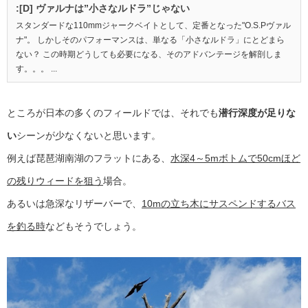
:[D] ヴァルナは”小さなルドラ”じゃない
スタンダードな110mmジャークベイトとして、定番となった"O.S.Pヴァル
ナ"。 しかしそのパフォーマンスは、単なる「小さなルドラ」にとどまら
ない？ この時期どうしても必要になる、そのアドバンテージを解剖しま
す。。。 ...
ところが日本の多くのフィールドでは、それでも
潜行深度が足りな
い
シーンが少なくないと思います。
例えば琵琶湖南湖のフラットにある、
水深4～5mボトムで50cmほど
の残りウィードを狙う
場合。
あるいは急深なリザーバーで、
10mの立ち木にサスペンドするバス
を釣る時
などもそうでしょう。