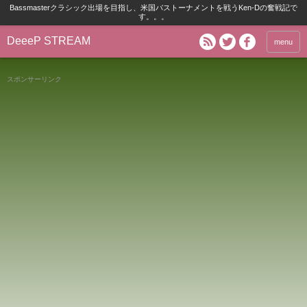
Bassmasterクラシック出場を目指し、米国バストーナメントを戦うKen-Dの奮戦記で
す。。。
DeeeP STREAM
menu
スポンサーリンク