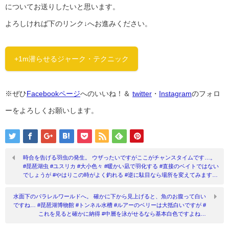
についてお送りしたいと思います。
よろしければ下のリンク↓へお進みください。
+1m潜らせるジャーク・テクニック
※ぜひ
Facebookページ
へのいいね！＆
twitter
・
Instagram
のフォロ
ーをよろしくお願いします。
時合を告げる羽虫の発生。 ウザったいですがここがチャンスタイムです…。
#琵琶湖虫 #ユスリカ #大小色々 #暖かい凪で羽化する #直接のベイトではない
でしょうが #やはりこの時がよく釣れる #逆に駄目なら場所を変えてみます…
水面下のパラレルワールドへ。 確かに下から見上げると、魚のお腹って白い
ですね… #琵琶湖博物館 #トンネル水槽 #ルアーのベリーは大抵白いですが #
これを見ると確かに納得 #中層を泳がせるなら基本白色ですよね…