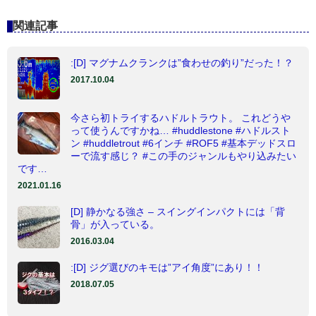
関連記事
:[D] マグナムクランクは”食わせの釣り”だった！？
2017.10.04
今さら初トライするハドルトラウト。 これどうや
って使うんですかね… #huddlestone #ハドルスト
ン #huddletrout #6インチ #ROF5 #基本デッドスロ
ーで流す感じ？ #この手のジャンルもやり込みたい
です…
2021.01.16
[D] 静かなる強さ – スイングインパクトには「背
骨」が入っている。
2016.03.04
:[D] ジグ選びのキモは”アイ角度”にあり！！
2018.07.05