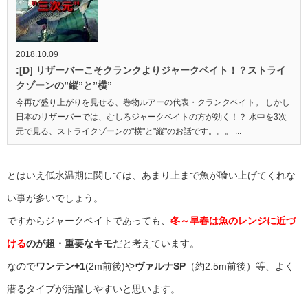
2018.10.09
:[D] リザーバーこそクランクよりジャークベイト！？ストライ
クゾーンの”縦”と”横”
今再び盛り上がりを見せる、巻物ルアーの代表・クランクベイト。 しかし
日本のリザーバーでは、むしろジャークベイトの方が効く！？ 水中を3次
元で見る、ストライクゾーンの"横"と"縦"のお話です。。。 ...
とはいえ低水温期に関しては、あまり上まで魚が喰い上げてくれな
い事が多いでしょう。
ですからジャークベイトであっても、
冬～早春は魚のレンジに近づ
ける
のが超・重要なキモ
だと考えています。
なので
ワンテン+1
(2m前後)や
ヴァルナSP
（約2.5m前後）等、よく
潜るタイプが活躍しやすいと思います。