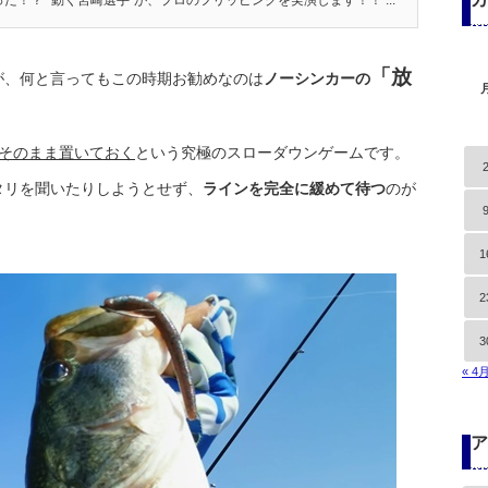
た！？ "動く宮崎選手"が、プロのフリッピングを実演します！！ ...
「放
が、何と言ってもこの時期お勧めなのは
ノーシンカーの
そのまま置いておく
という究極のスローダウンゲームです。
タリを聞いたりしようとせず、
ラインを完全に緩めて待つ
のが
1
2
3
« 4
ア