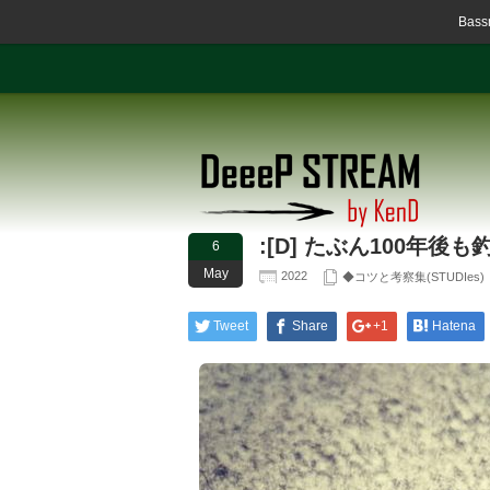
Ba
:[D] たぶん100年
6
May
2022
◆コツと考察集(STUDIes)
Tweet
Share
+1
Hatena