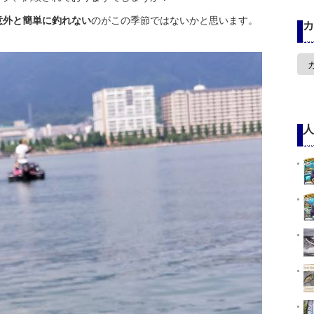
意外と簡単に釣れない
のがこの季節ではないかと思います。
カ
カ
テ
ゴ
リ
ー
人