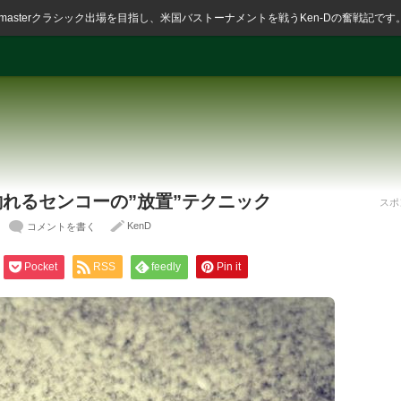
ssmasterクラシック出場を目指し、米国バストーナメントを戦うKen-Dの奮戦記です
後も釣れるセンコーの”放置”テクニック
スポ
KenD
コメントを書く
Pocket
RSS
feedly
Pin it