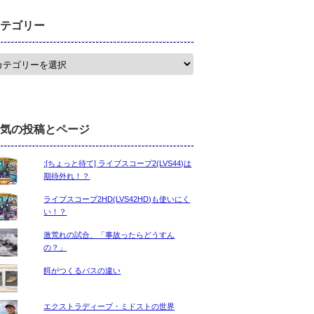
テゴリー
気の投稿とページ
:[ちょっと待て] ライブスコープ2(LVS44)は
期待外れ！？
ライブスコープ2HD(LVS42HD)も使いにく
い！？
激荒れの試合、「事故ったらどうすん
の？」
餌がつくるバスの違い
エクストラディープ・ミドストの世界