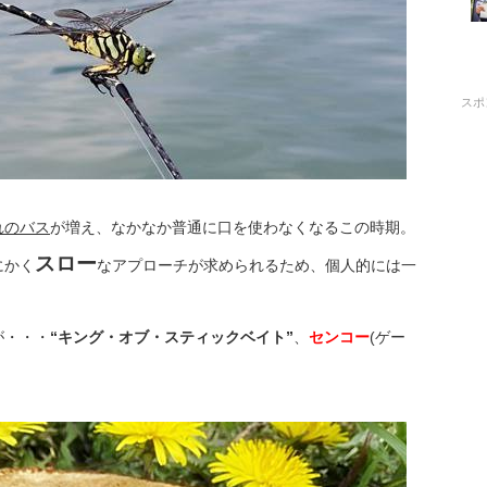
スポ
れのバス
が増え、なかなか普通に口を使わなくなるこの時期。
スロー
にかく
なアプローチが求められるため、個人的には一
が・・・
“キング・オブ・スティックベイト”
、
センコー
(ゲー