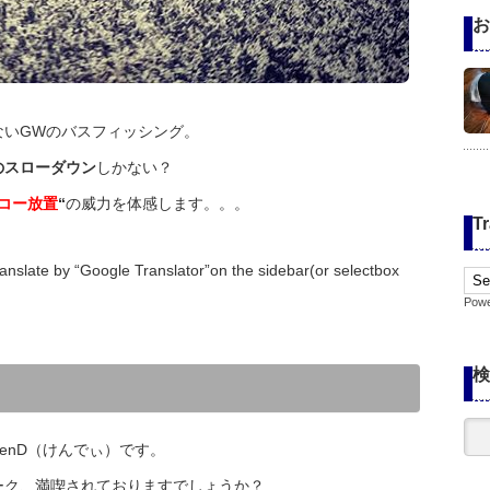
お
ないGWのバスフィッシング。
のスローダウン
しかない？
コー放置
“
の威力を体感します。。。
Tr
anslate by “Google Translator”on the sidebar(or selectbox
Pow
検
enD（けんでぃ）です。
ーク、満喫されておりますでしょうか？