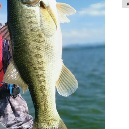
ア
ー
カ
イ
ブ