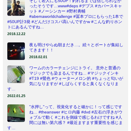
そして若人にも50UP！釣れるまでは信じられなか
ったそうです…www#deps #デプス #カバースキャ
ット #ノーシンカー #野村勇輔
#abemaworldchallenge #冨本プロにもらった1本で
#50UP計3発 #どんだけコスパ高いんですかw #こんな釣りホン
トにあるんですね…
2018.12.22
夜も明けやらぬ朝まだき…。続々とボートが集結し
てきます！！
2018.02.01
ワームのカラーチェンジにトライ。 意外と普通の
マジックでも染まるんですね… #マジックインキ
#T19 #鶯色 #ウォーターメロン的 #ちょっと匂いが
気になりますが #しばらくすると臭くなくなりま
す…
2022.01.25
"水押し"って、視覚化すると確かに！って感じです
ね… #theanswer #ヒロ内藤 #dvd #左右の浮きがウ
ォブルで動く #これを側線で感じるわけですね #人
間には無い第六感？ #最近ますます重要性を感じま
す…