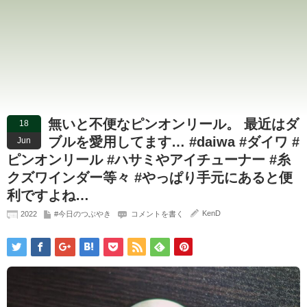
無いと不便なピンオンリール。 最近はダ
18
ブルを愛用してます… #daiwa #ダイワ #
Jun
ピンオンリール #ハサミやアイチューナー #糸
クズワインダー等々 #やっぱり手元にあると便
利ですよね…
KenD
2022
#今日のつぶやき
コメントを書く