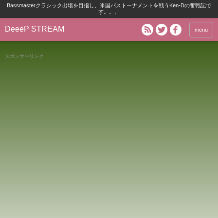
Bassmasterクラシック出場を目指し、米国バストーナメントを戦うKen-Dの奮戦記で
す。。。
DeeeP STREAM
menu
スポンサーリンク