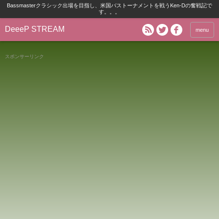
Bassmasterクラシック出場を目指し、米国バストーナメントを戦うKen-Dの奮戦記で
す。。。
DeeeP STREAM
menu
スポンサーリンク