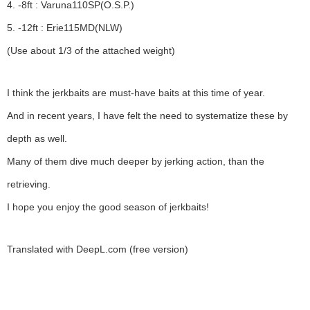
4. -8ft : Varuna110SP(O.S.P.)
5. -12ft : Erie115MD(NLW)
(Use about 1/3 of the attached weight)
I think the jerkbaits are must-have baits at this time of year.
And in recent years, I have felt the need to systematize these by
depth as well.
Many of them dive much deeper by jerking action, than the
retrieving.
I hope you enjoy the good season of jerkbaits!
Translated with DeepL.com (free version)