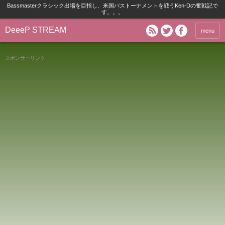
Bassmasterクラシック出場を目指し、米国バストーナメントを戦うKen-Dの奮戦記で
す。。。
DeeeP STREAM
menu
スポンサーリンク