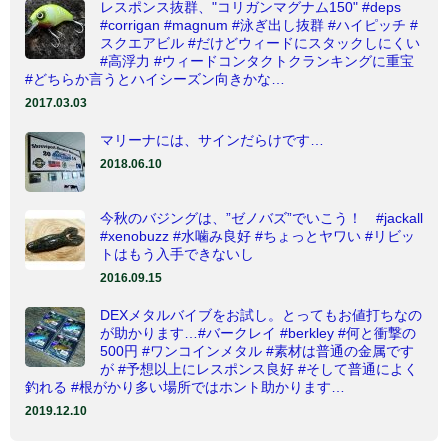
レスポンス抜群、"コリガンマグナム150" #deps
#corrigan #magnum #泳ぎ出し抜群 #ハイピッチ #
スクエアビル #だけどウィードにスタックしにくい
#高浮力 #ウィードコンタクトクランキングに重宝
#どちらか言うとハイシーズン向きかな…
2017.03.03
マリーナには、サインだらけです…
2018.06.10
今秋のバジングは、”ゼノバズ”でいこう！ #jackall
#xenobuzz #水噛み良好 #ちょっとヤワい #リビッ
トはもう入手できないし
2016.09.15
DEXメタルバイブをお試し。とってもお値打ちなの
が助かります…#バークレイ #berkley #何と衝撃の
500円 #ワンコインメタル #素材は普通の金属です
が #予想以上にレスポンス良好 #そして普通によく
釣れる #根がかり多い場所ではホント助かります…
2019.12.10