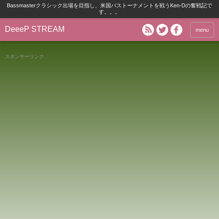
Bassmasterクラシック出場を目指し、米国バストーナメントを戦うKen-Dの奮戦記で
す。。。
DeeeP STREAM
menu
スポンサーリンク