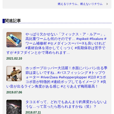
燃えるリチウム、燃えないリチウム
関連記事
やっぱり欠かせない「フィックス・ア・ルアー」。
高比重ワームも何のそのです… #spikeit #fixalure #
ワーム補修材 #セメダインスーパーXも良いけれど
#素材自体を溶かしてくっつく #長期保存は苦手で
すが #タフダインとかで薄められます…
2021.02.10
ホッポープロッパー大活躍！水面にバシバシ出る季
節は楽しいですね…#バスフィッシング #トップウ
ォーター #river2sea #whopperplopper #110 #コポ
コポ音が特徴的 #連続ポップしてるイメージ？ #良
い音が出るライン角度がある感じ #とりあえず梅雨最高！
2019.07.06
タコエギって、どれでもあんまり釣果変わらないよ
うな…って言ったら怒られますかね（笑）？
2018.07.11