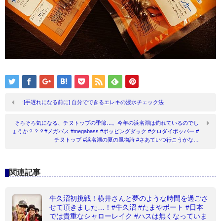
:[手遅れになる前に] 自分でできるエレキの浸水チェック法
そろそろ気になる、チヌトップの季節…。今年の浜名湖は釣れているのでし
ょうか？？？#メガバス #megabass #ポッピングダック #クロダイポッパー #
チヌトップ #浜名湖の夏の風物詩 #さあていつ行こうかな…
関連記事
牛久沼初挑戦！横井さんと夢のような時間を過ごさ
せて頂きました…！#牛久沼 #たまやボート #日本
では貴重なシャローレイク #ハスは無くなっていま