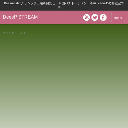
Bassmasterクラシック出場を目指し、米国バストーナメントを戦うKen-Dの奮戦記で
す。。。
DeeeP STREAM
menu
スポンサーリンク