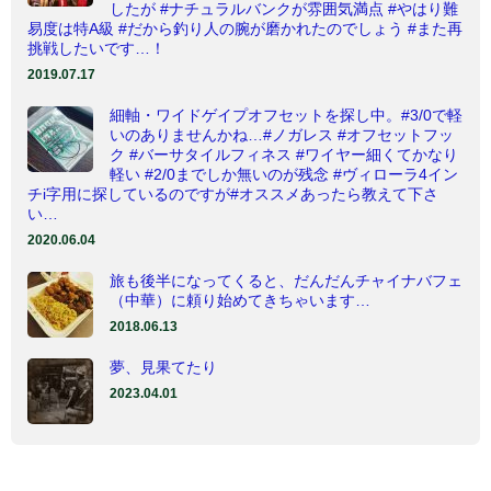
したが #ナチュラルバンクが雰囲気満点 #やはり難
易度は特A級 #だから釣り人の腕が磨かれたのでしょう #また再
挑戦したいです…！
2019.07.17
細軸・ワイドゲイプオフセットを探し中。#3/0で軽
いのありませんかね…#ノガレス #オフセットフッ
ク #バーサタイルフィネス #ワイヤー細くてかなり
軽い #2/0までしか無いのが残念 #ヴィローラ4イン
チi字用に探しているのですが#オススメあったら教えて下さ
い…
2020.06.04
旅も後半になってくると、だんだんチャイナバフェ
（中華）に頼り始めてきちゃいます…
2018.06.13
夢、見果てたり
2023.04.01