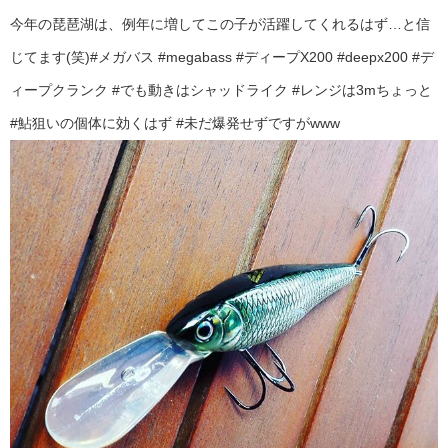
今年の琵琶湖は、例年に増してこの子が活躍してくれるはず…と信
じてます(笑)#メガバス #megabass #ディープX200 #deepx200 #デ
ィープクランク #でも動きはシャッドライク #レンジは3mちょっと
#鮎狙いの個体に効くはず #未だ爆発せずですがwww