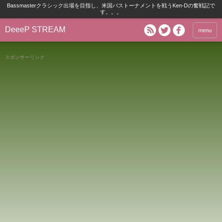
Bassmasterクラシック出場を目指し、米国バストーナメントを戦うKen-Dの奮戦記で
す。。。
DeeeP STREAM
menu
スポンサーリンク