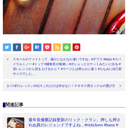
スモールのファイトって、確かになかなか凄いですね…#デプス #deps #スパ
イラルミノー #トップ #捕食音が物凄い #ボシュッとロケットみたいに出る #
深いレンジから突き上げるから？ #ラージとは明らかに違う #ちなみに自己新
サイズでした…
:[バス釣りレッスン101] 4.これだけは外せない！テキサス用タックルの選び方
関連記事
最年長優勝記録更新のリック・クラン。押しも押さ
れぬ真のレジェンドですよね…#rickclunn #bass #