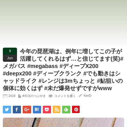
今年の琵琶湖は、例年に増してこの子が
9
活躍してくれるはず…と信じてます(笑)#
Jun
メガバス #megabass #ディープX200
#deepx200 #ディープクランク #でも動きはシ
ャッドライク #レンジは3mちょっと #鮎狙いの
個体に効くはず #未だ爆発せずですがwww
KenD
2019
#今日のつぶやき
コメントを書く