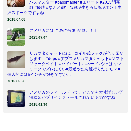
バスマスター #bassmaster #エリート #2019開幕
戦 #優勝 #なんと御年72歳 #生きる伝説 #ホント生
涯スポーツですよね…
2019.04.09
アメリカには”ごみの分別”が無い！？
2023.07.07
サカマタシャッドには、コイル式フックが合う気が
します…#deps #デプス #サカマタシャッド#ソフト
ジャークベイト #ハイパートルネード#やっぱりジ
ャークでズレにくい#最近やたら流行りだした？#
個人的には6インチが好きですが…
2018.08.30
アメリカのフィールドって、どこでも大体詳しい等
深線図がプリインストールされているのですね…
2018.01.30