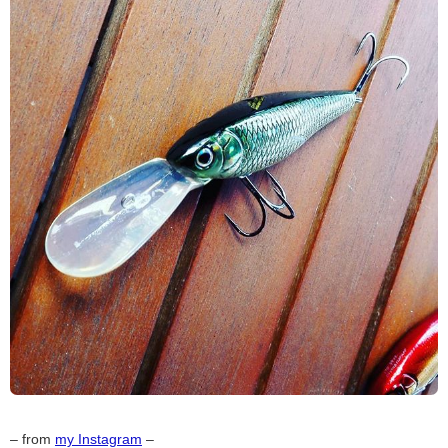
– from
my Instagram
–