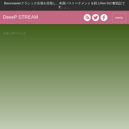
Bassmasterクラシック出場を目指し、米国バストーナメントを戦うKen-Dの奮戦記で
す。。。
DeeeP STREAM
menu
スポンサーリンク