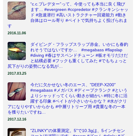
“c.c.プレデター”って、今使っても本当に良く飛び
ます… #evergreen #ccpredetor #クランキンシャッ
ド #急速潜行 #高いストラクチャー回避能力 #動き
自体はロール寄り #ベイトで気持ちよく投げられま
す
2016.11.06
ダイビング・フラップスラップ赤金。いかにも春釣
れそうではないですか… #megabass #flapslap
#diving #春はサスペンドチューン #板オモリだけだ
と結構必要 #フックも重くしてみた #でもちょっと
尻下がりの姿勢になる気が…
2017.03.25
今だに欠かせない冬のエース、"DEEP-X200"
#megabass #メガバス #ディープクランク #という
よりシャッドってくらい動きが細かい #特に冬に活
躍する印象 #ベイトが小さいからかな？ #水がクリ
アになりやすいからかも #中層リトリーブ用 #貴重な冬の一本
を獲りたいですね…
2017.12.16
"ZLINKY"の体重測定。5"で10.3gは、5インチセン