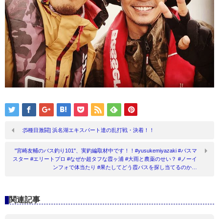
:[5種目激闘] 浜名湖エキスパート達の乱打戦・決着！！
"宮崎友輔のバス釣り101"、実釣編取材中です！！#yusukemiyazaki #バスマ
スター #エリートプロ #なぜか超タフな霞ヶ浦 #大雨と農薬のせい？ #ノーイ
ンフォで体当たり #果たしてどう霞バスを探し当てるのか…
関連記事