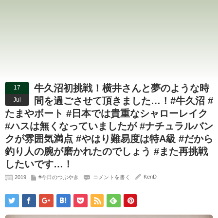
牛久沼初挑戦！横井さんと夢のような時
17
間を過ごさせて頂きました…！#牛久沼 #
Jul
たまやボート #日本では貴重なシャローレイク
#ハスは無くなっていましたが #ナチュラルバン
クが雰囲気満点 #やはり難易度は特A級 #だから
釣り人の腕が磨かれたのでしょう #また再挑戦
したいです…！
KenD
2019
#今日のつぶやき
コメントを書く