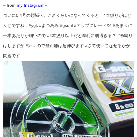
– from
my Instagram
–
ついに0.4号の領域へ。これくらいになってくると、4本撚りがほと
んどですね…#ygk #よつあみ #gsoul #アップグレードX4 #あまりに
一本あたりが細いので #4本撚り以上だと摩耗に弱過ぎる？ #糸鳴り
はしますが #細いので飛距離は超伸びます #さて使いこなせるかが
問題です…