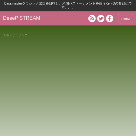
Bassmasterクラシック出場を目指し、米国バストーナメントを戦うKen-Dの奮戦記で
す。。。
DeeeP STREAM
menu
スポンサーリンク