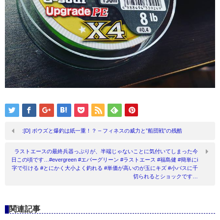
:[D] ボウズと爆釣は紙一重！？ – フィネスの威力と”船団戦”の残酷
ラストエースの最終兵器っぷりが、半端じゃないことに気付いてしまった今
日この頃です…#evergreen #エバーグリーン #ラストエース #福島健 #簡単にi
字で引ける #とにかく大小よく釣れる #単価が高いのが玉にキズ #小バスに千
切られるとショックです…
関連記事