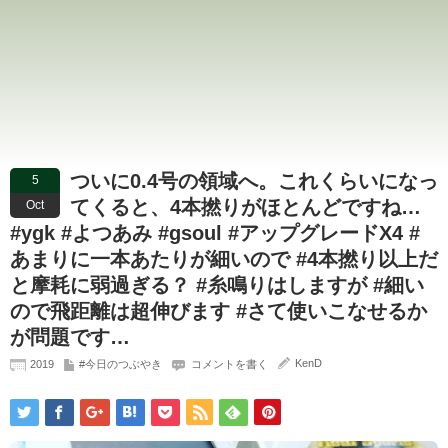
ついに0.4号の領域へ。これくらいになっ
5
てくると、4本撚りがほとんどですね…
Oct
#ygk #よつあみ #gsoul #アップグレードX4 #
あまりに一本あたりが細いので #4本撚り以上だ
と摩耗に弱過ぎる？ #糸鳴りはしますが #細い
ので飛距離は超伸びます #さて使いこなせるか
が問題です…
KenD
2019
#今日のつぶやき
コメントを書く