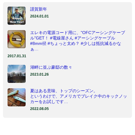
謹賀新年
2024.01.01
エレキの電源コード用に、"OFCアーシングケーブ
ル"GET！ #電線屋さん #アーシングケーブル
#8mm径 #ちょっと太め？ #少しは抵抗減るかな
ぁ…
2017.01.31
湖畔に並ぶ豪邸の数々
2023.01.26
夏はある意味、トップのシーズン。
というわけで、アメリカでブレイク中のキックノッ
カーをお試しです…
2022.08.05