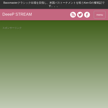
Bassmasterクラシック出場を目指し、米国バストーナメントを戦うKen-Dの奮戦記で
す。。。
DeeeP STREAM
menu
スポンサーリンク