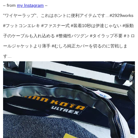
– from
my Instagram
–
"ワイヤーラップ"、これはホントに便利アイテムです…#2929works
#フットコンエレキ #ファスナー式 #装着10秒は伊達じゃない #振動
子のケーブルも入れ込める #整備性バツグン #タイラップ不要 #トロ
ールジャケットより薄手 #むしろ純正カバーを切るのに苦戦しま
す…