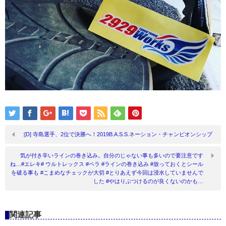
:[D] 寺島選手、2位で決勝へ！2019B.A.S.S.ネーション・チャンピオンシップ
気が付き辛いラインの巻き込み。自分のじゃない事も多いので要注意です
ね…#エレキ# ウルトレックス #ペラ #ラインの巻き込み #放っておくとシール
を破る事も #こまめなチェックが大切 #とりあえず今回は浸水していませんで
した #やはりぶつけるのが良くないのかも…
関連記事