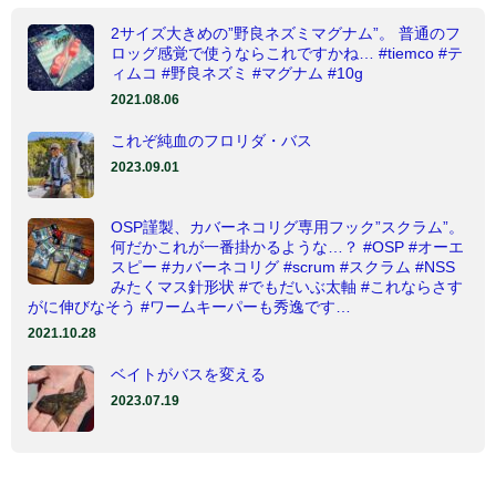
2サイズ大きめの”野良ネズミマグナム”。 普通のフ
ロッグ感覚で使うならこれですかね… #tiemco #テ
ィムコ #野良ネズミ #マグナム #10g
2021.08.06
これぞ純血のフロリダ・バス
2023.09.01
OSP謹製、カバーネコリグ専用フック”スクラム”。
何だかこれが一番掛かるような…？ #OSP #オーエ
スピー #カバーネコリグ #scrum #スクラム #NSS
みたくマス針形状 #でもだいぶ太軸 #これならさす
がに伸びなそう #ワームキーパーも秀逸です…
2021.10.28
ベイトがバスを変える
2023.07.19