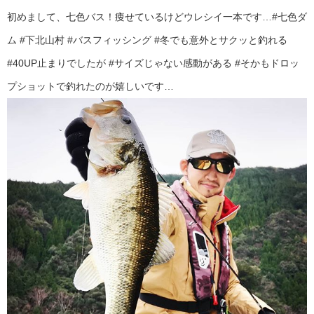
初めまして、七色バス！痩せているけどウレシイ一本です…#七色ダ
ム #下北山村 #バスフィッシング #冬でも意外とサクッと釣れる
#40UP止まりでしたが #サイズじゃない感動がある #そかもドロッ
プショットで釣れたのが嬉しいです…