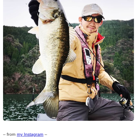
– from
my Instagram
–