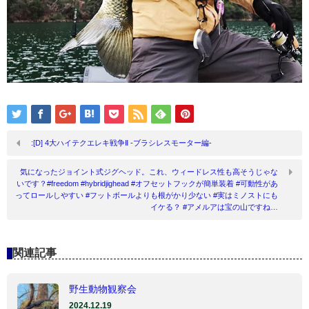
:[D] 4大ハイテクエレキ戦争Ⅱ -ブラシレスモーター編-
気になったジョイント式ジグヘッド。これ、ウィードレス性も高そうじゃな
いです？#freedom #hybridjighead #オフセットフックが簡単装着 #可動性があ
ってロールしやすい #フットボールよりも根がかり少ない #実はミノストにも
イケる？ #アメルアは宝の山ですね…
関連記事
野生動物観察会
2024.12.19