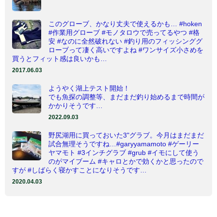
このグローブ、かなり丈夫で使えるかも… #hoken
#作業用グローブ #モノタロウで売ってるやつ #格
安 #なのに全然破れない #釣り用のフィッシンググ
ローブって凄く高いですよね #ワンサイズ小さめを
買うとフィット感は良いかも…
2017.06.03
ようやく湖上テスト開始！
でも魚探の調整等、まだまだ釣り始めるまで時間が
かかりそうです…
2022.09.03
野尻湖用に買っておいた3"グラブ。今月はまだまだ
試合無理そうですね…#garyyamamoto #ゲーリー
ヤマモト #3インチグラブ #grub #イモにして使う
のがマイブーム #キャロとかで効くかと思ったので
すが #しばらく寝かすことになりそうです…
2020.04.03