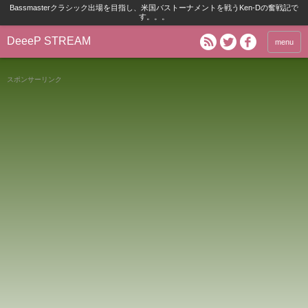
Bassmasterクラシック出場を目指し、米国バストーナメントを戦うKen-Dの奮戦記で
す。。。
DeeeP STREAM
menu
スポンサーリンク