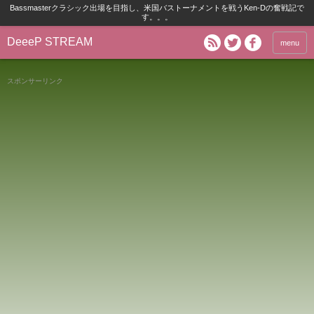
Bassmasterクラシック出場を目指し、米国バストーナメントを戦うKen-Dの奮戦記で
す。。。
DeeeP STREAM
menu
スポンサーリンク