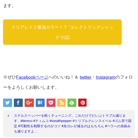
ます。
クリアレイク最強カラー！？ “エレクトリックシャッ
ド”の話
※ぜひ
Facebookページ
へのいいね！＆
twitter
・
Instagram
のフォロ
ーをよろしくお願いします。
ステルスペッパーを軽くチューニング。これだけでだいぶトラブル減りま
す…#tiemco #ティムコ #stealthpepper #トリプルクレンスイベル #ゴム管で固
定 #可動性を制限するのがコツ #糸ヨレが減るのはもちろん #ペラへの糸絡み
も減りますよ…