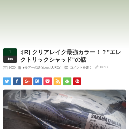
:[R] クリアレイク最強カラー！？”エレ
1
クトリックシャッド”の話
Jun
KenD
2020
●ルアーの話(about LUREs)
コメントを書く