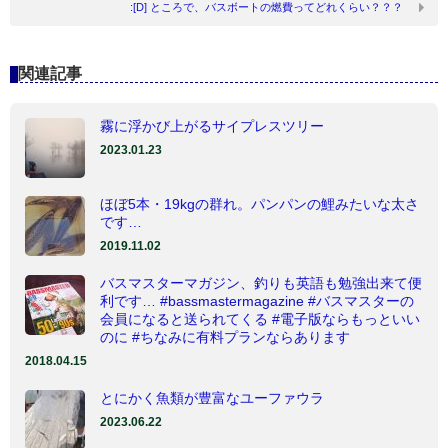
:[D] ところで、バスボートの燃費ってどれくらい？？？
関連記事
霧に浮かび上がるサイプレスツリー
2023.01.23
ほぼ5本・19kgの群れ。パンパンの鯉みたいな太さ
です…
2019.11.02
バスマスターマガジン、釣りも英語も勉強出来て便
利です… #bassmastermagazine #バスマスターの
会員になると送られてくる #電子版ならもっといい
のに #ちなみに有料プランならあります
2018.04.15
とにかく魚類が豊富なユーファウラ
2023.06.22