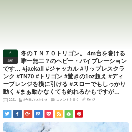
冬のＴＮ７０トリゴン。 4m台を巻ける
6
唯一無二？のヘビー・バイブレーション
Jan
です… #jackall #ジャッカル #リップレスクラ
ンク #TN70 #トリゴン #驚きの1oz超え #ディ
ープレンジを横に引ける #スローでもしっかり
動く #まぁ動かなくても釣れるかもですが…
KenD
2021
#今日のつぶやき
コメントを書く