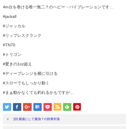
4m台を巻ける唯一無二？のヘビー・バイブレーションです…
#jackall
#ジャッカル
#リップレスクランク
#TN70
#トリゴン
#驚きの1oz超え
#ディープレンジを横に引ける
#スローでもしっかり動く
#まぁ動かなくても釣れるかもですが…
:[D] 最後にして最強？の防寒対策