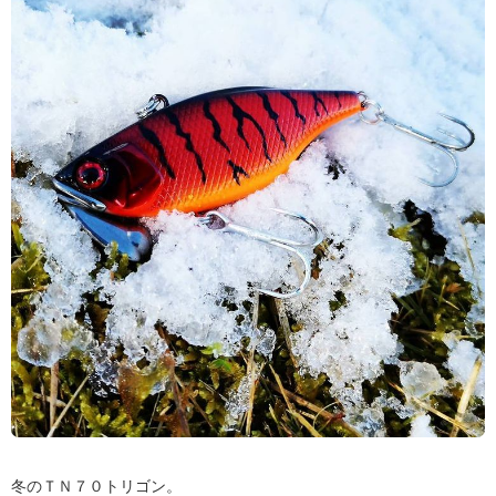
冬のＴＮ７０トリゴン。