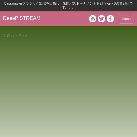
Bassmasterクラシック出場を目指し、米国バストーナメントを戦うKen-Dの奮戦記で
す。。。
DeeeP STREAM
menu
スポンサーリンク