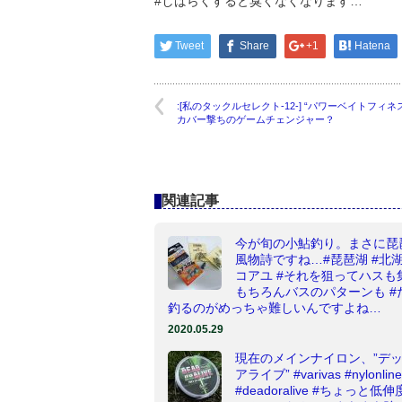
#しばらくすると臭くなくなります…
Tweet
Share
+1
Hatena
:[私のタックルセレクト-12-] “パワーベイトフィネ
カバー撃ちのゲームチェンジャー？
関連記事
今が旬の小鮎釣り。まさに琵
風物詩ですね…#琵琶湖 #北湖
コアユ #それを狙ってハスも集
もちろんバスのパターンも #
釣るのがめっちゃ難しいんですよね…
2020.05.29
現在のメインナイロン、”デ
アライブ” #varivas #nylonline
#deadoralive #ちょっと低伸