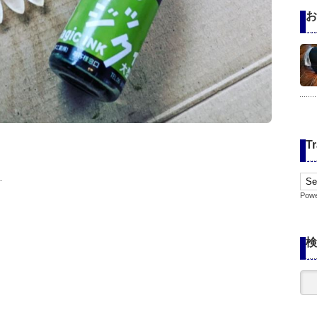
お
Tr
…
Pow
検