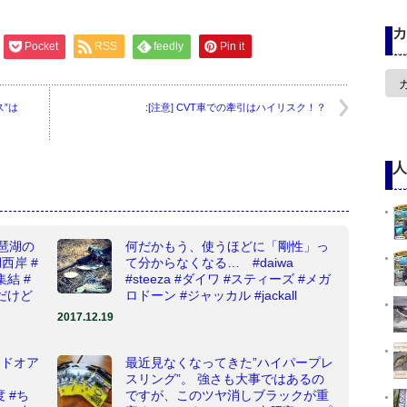
カ
Pocket
RSS
feedly
Pin it
カ
テ
ゴ
ス”は
:[注意] CVT車での牽引はハイリスク！？
リ
ー
人
琶湖の
何だかもう、使うほどに「剛性」っ
西岸 #
て分からなくなる… #daiwa
結 #
#steeza #ダイワ #スティーズ #メガ
だけど
ロドーン #ジャッカル #jackall
2017.12.19
ッドオア
最近見なくなってきた”ハイパープレ
スリング”。 強さも大事ではあるの
度 #ち
ですが、このツヤ消しブラックが重