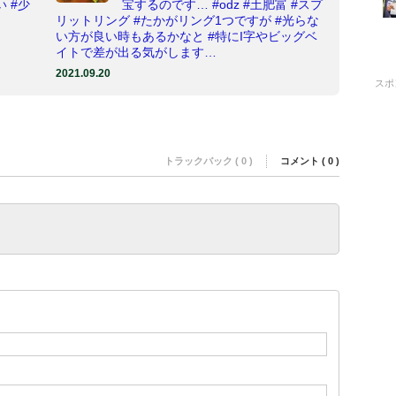
 #少
宝するのです… #odz #土肥富 #スプ
リットリング #たかがリング1つですが #光らな
い方が良い時もあるかなと #特にI字やビッグベ
イトで差が出る気がします…
2021.09.20
スポ
トラックバック ( 0 )
コメント ( 0 )