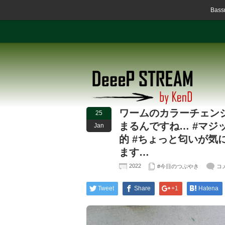
Ba
ワームのカラーチェン
25
まるんですね… #マジッ
Jan
的 #ちょっと匂いが気
ます…
2022
#今日のつぶやき
コ
Tweet
Share
+1
Hatena