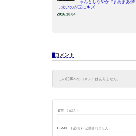
ゃんとしなやか #まあまあ強い
し太いのが玉にキズ
2016.10.04
コメント
この記事へのコメントはありません。
名前
( 必須 )
E-MAIL
( 必須 ) - 公開されません -