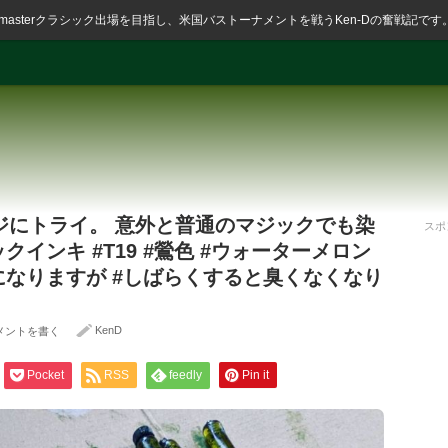
ssmasterクラシック出場を目指し、米国バストーナメントを戦うKen-Dの奮戦記です
ジにトライ。 意外と普通のマジックでも染
スポ
クインキ #T19 #鶯色 #ウォーターメロン
になりますが #しばらくすると臭くなくなり
KenD
メントを書く
Pocket
RSS
feedly
Pin it