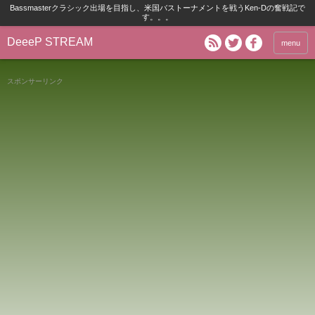
Bassmasterクラシック出場を目指し、米国バストーナメントを戦うKen-Dの奮戦記で
す。。。
DeeeP STREAM
menu
スポンサーリンク