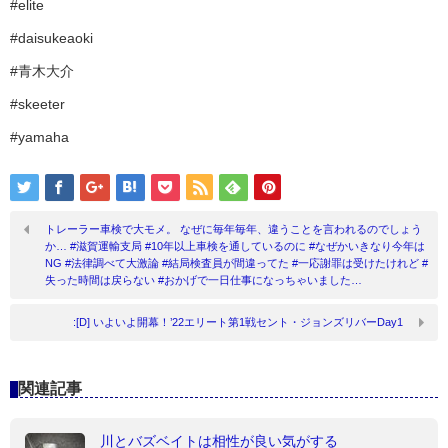
#elite
#daisukeaoki
#青木大介
#skeeter
#yamaha
トレーラー車検で大モメ。 なぜに毎年毎年、違うことを言われるのでしょう
か… #滋賀運輸支局 #10年以上車検を通しているのに #なぜかいきなり今年は
NG #法律調べて大激論 #結局検査員が間違ってた #一応謝罪は受けたけれど #
失った時間は戻らない #おかげで一日仕事になっちゃいました…
:[D] いよいよ開幕！’22エリート第1戦セント・ジョンズリバーDay1
関連記事
川とバズベイトは相性が良い気がする