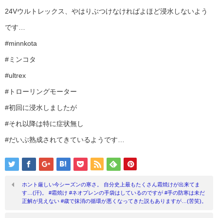
24Vウルトレックス、やはりぶつけなければよほど浸水しないよう
です…
#minnkota
#ミンコタ
#ultrex
#トローリングモーター
#初回に浸水しましたが
#それ以降は特に症状無し
#だいぶ熟成されてきているようです…
ホント厳しい今シーズンの寒さ。 自分史上最もたくさん霜焼けが出来てま
す…(汗)。 #霜焼け #ネオプレンの手袋はしているのですが #手の防寒は未だ
正解が見えない #歳で抹消の循環が悪くなってきた説もありますが…(苦笑)。