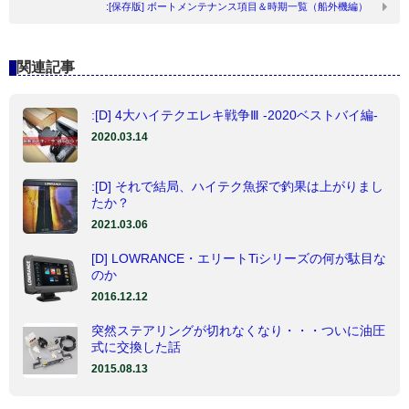
:[保存版] ボートメンテナンス項目＆時期一覧（船外機編）
関連記事
:[D] 4大ハイテクエレキ戦争Ⅲ -2020ベストバイ編-
2020.03.14
:[D] それで結局、ハイテク魚探で釣果は上がりまし
たか？
2021.03.06
[D] LOWRANCE・エリートTiシリーズの何が駄目な
のか
2016.12.12
突然ステアリングが切れなくなり・・・ついに油圧
式に交換した話
2015.08.13