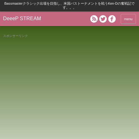
Bassmasterクラシック出場を目指し、米国バストーナメントを戦うKen-Dの奮戦記で
す。。。
DeeeP STREAM
menu
スポンサーリンク