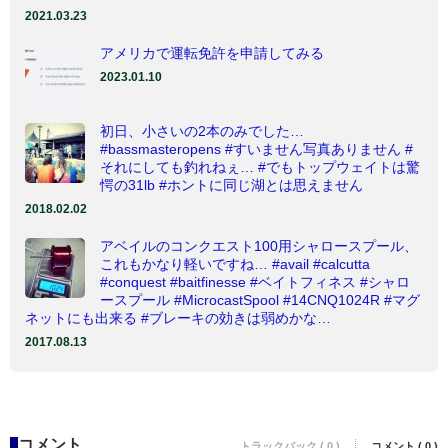
2021.03.23
アメリカで運転免許を申請してみる
2023.01.10
初日、小さいの2本のみでした…
#bassmasteropens #すいません写真ありません #
それにしても釣れねぇ… #でもトップウェイトは驚
愕の31lb #ホントに同じ湖とは思えません
2018.02.02
アベイルのコンクエスト100用シャロースプール、
これもかなり軽いですね… #avail #calcutta
#conquest #baitfinesse #ベイトフィネス #シャロ
ースプール #MicrocastSpool #14CNQ1024R #マグ
ネットにも出来る #ブレーキの効きは弱めかな…
2017.08.13
コメント
トラックバック ( 0 )
コメント ( 0 )