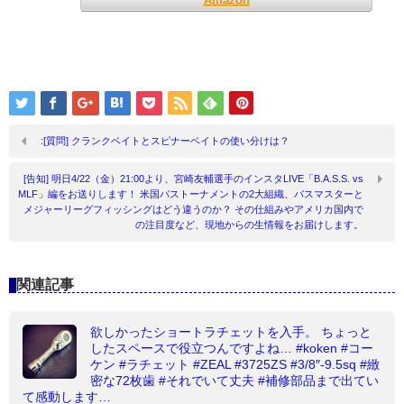
Amazon
:[質問] クランクベイトとスピナーベイトの使い分けは？
[告知] 明日4/22（金）21:00より、宮崎友輔選手のインスタLIVE「B.A.S.S. vs
MLF」編をお送りします！ 米国バストーナメントの2大組織、バスマスターと
メジャーリーグフィッシングはどう違うのか？ その仕組みやアメリカ国内で
の注目度など、現地からの生情報をお届けします。
関連記事
欲しかったショートラチェットを入手。 ちょっと
したスペースで役立つんですよね… #koken #コー
ケン #ラチェット #ZEAL #3725ZS #3/8″-9.5sq #緻
密な72枚歯 #それでいて丈夫 #補修部品まで出てい
て感動します…