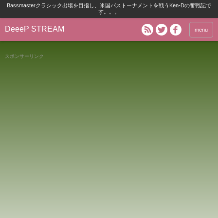
Bassmasterクラシック出場を目指し、米国バストーナメントを戦うKen-Dの奮戦記で
す。。。
DeeeP STREAM
menu
スポンサーリンク