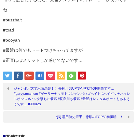
ね…
#buzzbait
#toad
#booyah
#最近は何でもトードつけちゃってますが
#正直ほぼメリットしか感じてないです…
ジャンボバズで水面炸裂！！ 長良川55UPで今季初TOP開幕です…
#garyyamamoto #ゲーリーヤマモト #ジャンボバズベイト #ハイピッチハイレ
スポンス #バンク撃ちに最高 #長良川も最高 #最近はレンタルボートもあるそ
うです… #30lures
:[R] 黒田健史選手、悲願のTOP50初優勝！！