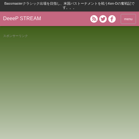
Bassmasterクラシック出場を目指し、米国バストーナメントを戦うKen-Dの奮戦記で
す。。。
DeeeP STREAM
menu
スポンサーリンク