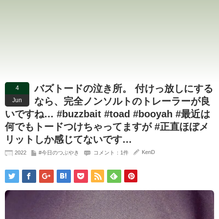
バズトードの泣き所。 付けっ放しにする
4
なら、完全ノンソルトのトレーラーが良
Jun
いですね… #buzzbait #toad #booyah #最近は
何でもトードつけちゃってますが #正直ほぼメ
リットしか感じてないです…
KenD
2022
#今日のつぶやき
コメント：1件