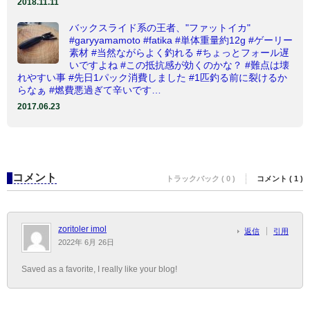
2018.11.11
バックスライド系の王者、"ファットイカ"
#garyyamamoto #fatika #単体重量約12g #ゲーリー
素材 #当然ながらよく釣れる #ちょっとフォール遅
いですよね #この抵抗感が効くのかな？ #難点は壊
れやすい事 #先日1パック消費しました #1匹釣る前に裂けるか
らなぁ #燃費悪過ぎて辛いです…
2017.06.23
コメント
トラックバック ( 0 )
コメント ( 1 )
zoritoler imol
返信
引用
2022年 6月 26日
Saved as a favorite, I really like your blog!