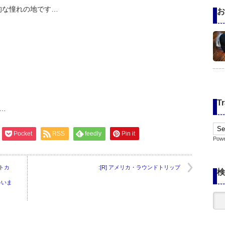
的な憧れの地です…
お
Tr
…
Pocket
RSS
feedly
Pin it
Pow
トカ
:[R] アメリカ・ラウンドトリップ
検
ゃいま