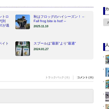
カ
セントロ
秋はフロッグのハイシーズン！ –
カ
代到
Fall frog bite is hot! –
テ
ズが逃
2025.11.10
ゴ
リ
ー
クベイト
スプールは”最新”より”最適”
人
2024.01.27
トラックバック ( 0 )
コメント ( 0 )