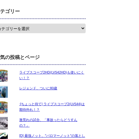
テゴリー
気の投稿とページ
ライブスコープ2HD(LVS42HD)も使いにく
い！？
レジェンド、ついに80歳
:[ちょっと待て] ライブスコープ2(LVS44)は
期待外れ！？
激荒れの試合、「事故ったらどうすん
の？」
[D] 最強ノット、"パロマーノット"の落とし