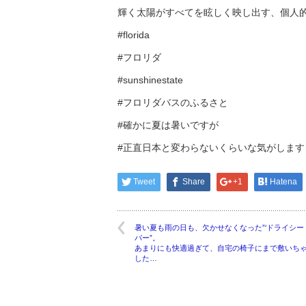
輝く太陽がすべてを眩しく映し出す、個人
#florida
#フロリダ
#sunshinestate
#フロリダバスのふるさと
#確かに夏は暑いですが
#正直日本と変わらないくらいな気がします
Tweet
Share
+1
Hatena
暑い夏も雨の日も、欠かせなくなった”‘ドライシー
バー”。
あまりにも快適過ぎて、自宅の椅子にまで敷いち
した…