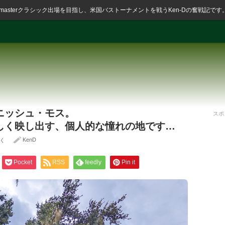
ssmasterクラシック出場を目指し、米国バストーナメントを戦うKen-Dの奮戦記です
ニッシュ・モス。
スポ
しく映し出す、個人的な憧れの地です…
KenD
く
Pocket
RSS
feedly
Pin it