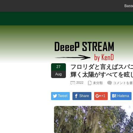
Ba
フロリダと言えばスパ
27
輝く太陽がすべてを眩
Aug
2022
未分類
コメントを書
Tweet
Share
+1
Hatena