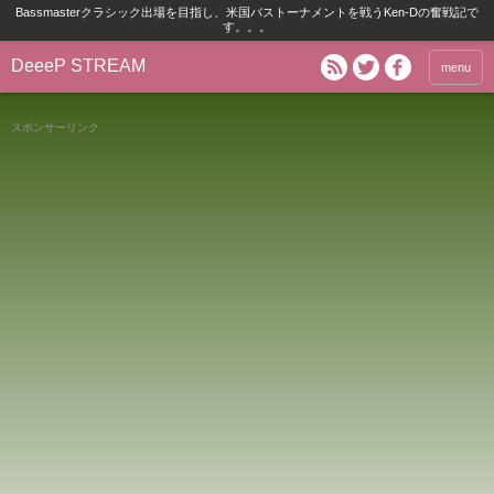
Bassmasterクラシック出場を目指し、米国バストーナメントを戦うKen-Dの奮戦記で
す。。。
DeeeP STREAM
menu
スポンサーリンク