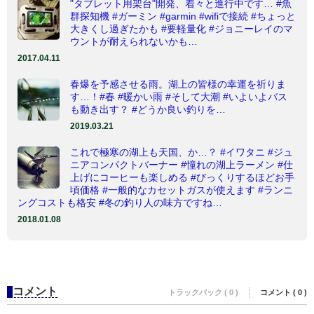
"タブレット用架台"開発、着々と進行中です… #魚
群探知機 #ガーミン #garmin #wifiで接続 #ちょっと
大きくし過ぎたかも #要軽量化 #ジョニーレイのマ
ウントが耐えられないかも…
2017.04.11
春爆を予感させる雨。湖上の皆様の幸運を祈りま
す…！#春 #暖かい雨 #そして大潮 #いよいよバス
も動き出す？ #どうか良い釣りを…
2019.03.21
これで極寒の湖上も天国、か…？ #イワタニ #ジュ
ニアコンパクトバーナー #憧れの湖上ラーメン #仕
上げにコーヒーも楽しめる #びっくりするほどお手
頃価格 #一般的なカセットガスが使えます #ランニ
ングコストも格安 #冬の釣り人の味方ですね…
2018.01.08
コメント
トラックバック ( 0 )
コメント ( 0 )