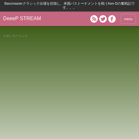
Bassmasterクラシック出場を目指し、米国バストーナメントを戦うKen-Dの奮戦記で
す。。。
DeeeP STREAM
menu
スポンサーリンク