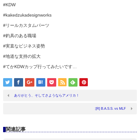
#KDW
#kakedzukadesignworks
#リールカスタムパーツ
#釣具のある職場
#実直なビジネス姿勢
#地道な支持の拡大
#てかKDWカップ行ってみたいです…
ありがとう、そしてさようならアメリカ！
:[R] B.A.S.S. vs MLF
関連記事