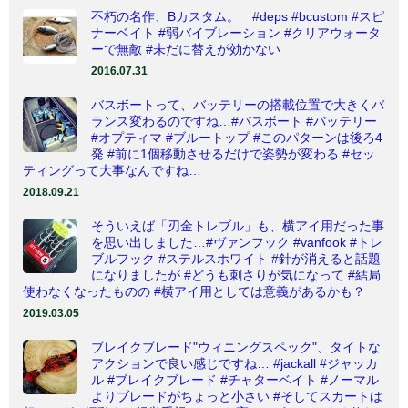
不朽の名作、Bカスタム。 #deps #bcustom #スピ
ナーベイト #弱バイブレーション #クリアウォータ
ーで無敵 #未だに替えが効かない
2016.07.31
バスボートって、バッテリーの搭載位置で大きくバ
ランス変わるのですね…#バスボート #バッテリー
#オプティマ #ブルートップ #このパターンは後ろ4
発 #前に1個移動させるだけで姿勢が変わる #セッ
ティングって大事なんですね…
2018.09.21
そういえば「刃金トレブル」も、横アイ用だった事
を思い出しました…#ヴァンフック #vanfook #トレ
ブルフック #ステルスホワイト #針が消えると話題
になりましたが #どうも刺さりが気になって #結局
使わなくなったものの #横アイ用としては意義があるかも？
2019.03.05
ブレイクブレード"ウィニングスペック"、タイトな
アクションで良い感じですね… #jackall #ジャッカ
ル #ブレイクブレード #チャターベイト #ノーマル
よりブレードがちょっと小さい #そしてスカートは