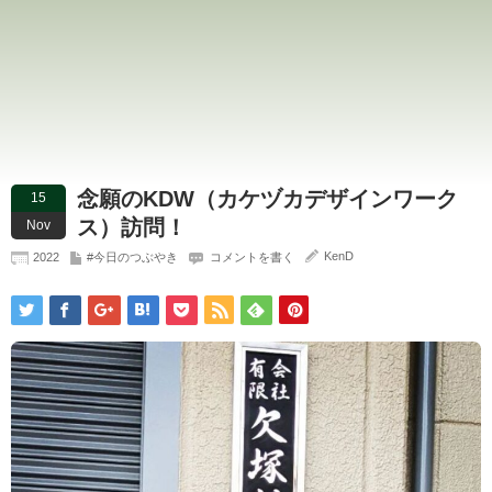
念願のKDW（カケヅカデザインワーク
15
ス）訪問！
Nov
KenD
2022
#今日のつぶやき
コメントを書く