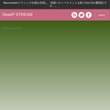
Bassmasterクラシック出場を目指し、米国バストーナメントを戦うKen-Dの奮戦記で
す。。。
DeeeP STREAM
menu
スポンサーリンク