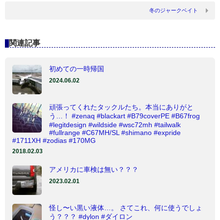
冬のジャークベイト
関連記事
初めての一時帰国
2024.06.02
頑張ってくれたタックルたち。本当にありがと
う…！ #zenaq #blackart #B79coverPE #B67frog
#legitdesign #wildside #wsc72mh #tailwalk
#fullrange #C67MH/SL #shimano #expride
#1711XH #zodias #170MG
2018.02.03
アメリカに車検は無い？？？
2023.02.01
怪し〜い黒い液体…。 さてこれ、何に使うでしょ
う？？？ #dylon #ダイロン