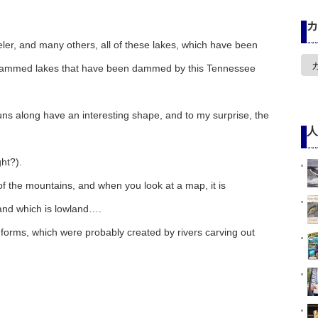
カ
er, and many others, all of these lakes, which have been
カ
 dammed lakes that have been dammed by this Tennessee
テ
ゴ
リ
ー
uns along have an interesting shape, and to my surprise, the
人
ht?).
 of the mountains, and when you look at a map, it is
d and which is lowland….
andforms, which were probably created by rivers carving out