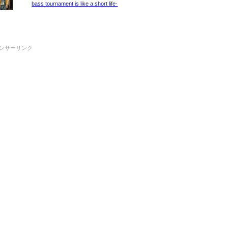
bass tournament is like a short life-
ンサーリンク