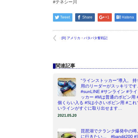
#テネシー川
Tweet
Share
+1
Hatena
:[R] アメリカ・バタバタ奮戦記
関連記事
“ラインストッカー”導入。 
用のリーダーがスッキリです
#sunLINE #サンライン #ラ
ッカー #Mは普通のボビン用 
個くらい入る #Sは小さいボビン用 #こ
いラインがすぐに取り出せます…
2021.05.20
琵琶湖でクランク爆発中の噂
に行きたい… #bandit200 