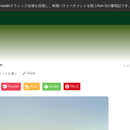
ssmasterクラシック出場を目指し、米国バストーナメントを戦うKen-Dの奮戦記です
ー
スポ
KenD
メントを書く
Pocket
RSS
feedly
Pin it