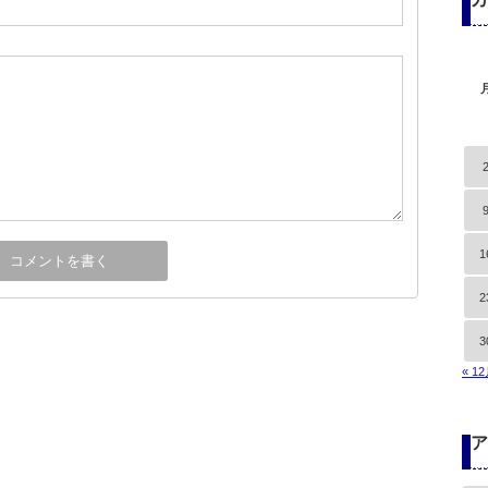
1
2
3
« 1
ア