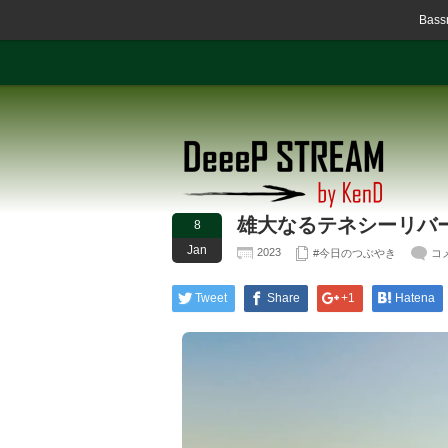
Ba
雄大なるテネシーリバ
8
Jan
2023
#今日のつぶやき
コ
Tweet
Share
+1
Hatena