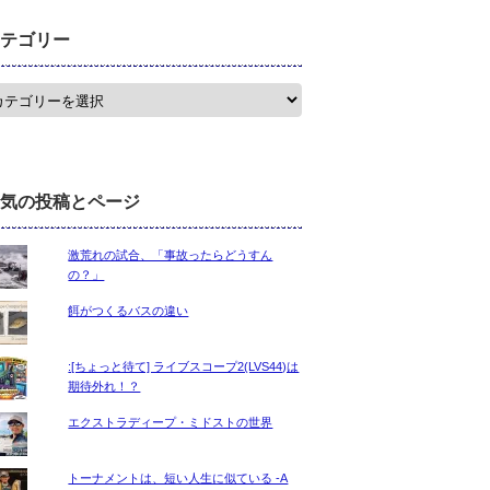
テゴリー
気の投稿とページ
激荒れの試合、「事故ったらどうすん
の？」
餌がつくるバスの違い
:[ちょっと待て] ライブスコープ2(LVS44)は
期待外れ！？
エクストラディープ・ミドストの世界
トーナメントは、短い人生に似ている -A