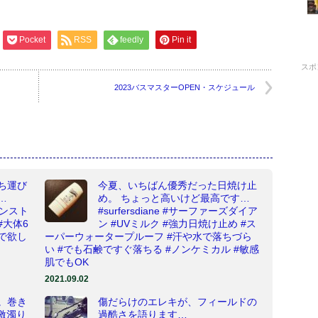
Pocket
RSS
feedly
Pin it
スポ
2023バスマスターOPEN・スケジュール
持ち運び
今夏、いちばん優秀だった日焼け止
…
め。 ちょっと高いけど最高です…
インスト
#surfersdiane #サーファーズダイア
#大体6
ン #UVミルク #強力日焼け止め #ス
れで欲し
ーパーウォータープルーフ #汗や水で落ちづら
い #でも石鹸ですぐ落ちる #ノンケミカル #敏感
肌でもOK
2021.09.02
。巻き
傷だらけのエレキが、フィールドの
#激濁り
過酷さを語ります…