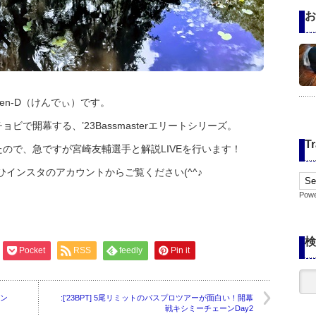
お
n-D（けんでぃ）です。
で開幕する、’23Bassmasterエリートシリーズ。
Tr
ので、急ですが宮崎友輔選手と解説LIVEを行います！
ひインスタのアカウントからご覧ください(^^♪
Pow
検
Pocket
RSS
feedly
Pin it
ーン
:[’23BPT] 5尾リミットのバスプロツアーが面白い！開幕
戦キシミーチェーンDay2