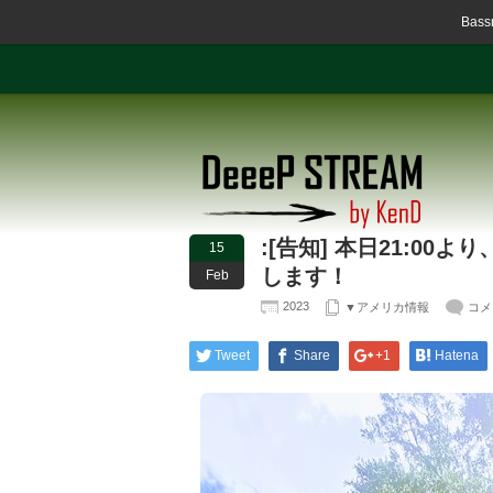
Ba
:[告知] 本日21:00
15
します！
Feb
2023
▼アメリカ情報
コメ
Tweet
Share
+1
Hatena