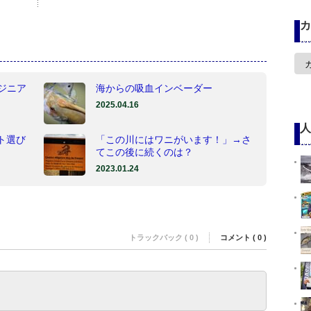
カ
カ
テ
ゴ
ジニア
海からの吸血インベーダー
リ
ー
2025.04.16
人
ート選び
「この川にはワニがいます！」→さ
てこの後に続くのは？
2023.01.24
トラックバック ( 0 )
コメント ( 0 )