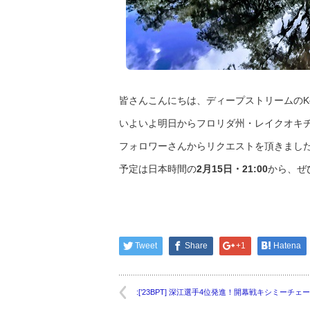
皆さんこんにちは、ディープストリームのKe
いよいよ明日からフロリダ州・レイクオキチョビ
フォロワーさんからリクエストを頂きました
予定は日本時間の
2月15日・21:00
から、ぜ
Tweet
Share
+1
Hatena
:[’23BPT] 深江選手4位発進！開幕戦キシミーチェ