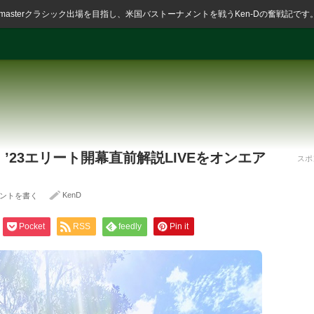
ssmasterクラシック出場を目指し、米国バストーナメントを戦うKen-Dの奮戦記です
より、’23エリート開幕直前解説LIVEをオンエア
スポ
KenD
ントを書く
Pocket
RSS
feedly
Pin it