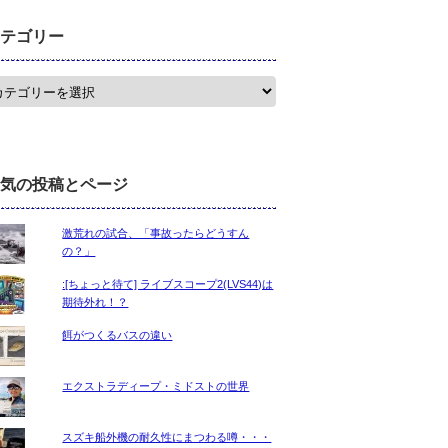
テゴリー
気の投稿とページ
激荒れの試合、「事故ったらどうすん
の？」
:[ちょっと待て] ライブスコープ2(LVS44)は
期待外れ！？
餌がつくるバスの違い
エクストラディープ・ミドストの世界
スズキ船外機の耐久性にまつわる噂・・・