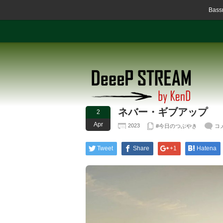
Ba
ネバー・ギブアップ
2
Apr
2023
#今日のつぶやき
コ
Tweet
Share
+1
Hatena