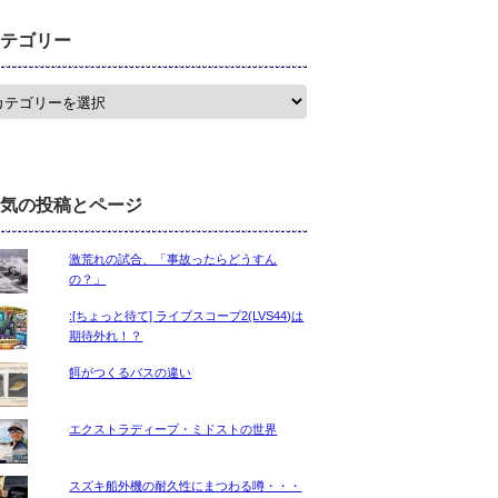
テゴリー
気の投稿とページ
激荒れの試合、「事故ったらどうすん
の？」
:[ちょっと待て] ライブスコープ2(LVS44)は
期待外れ！？
餌がつくるバスの違い
エクストラディープ・ミドストの世界
スズキ船外機の耐久性にまつわる噂・・・