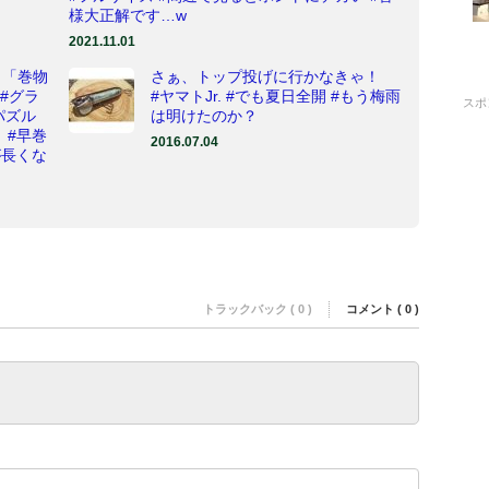
様大正解です…w
2021.11.01
 「巻物
さぁ、トップ投げに行かなきゃ！
#グラ
#ヤマトJr. #でも夏日全開 #もう梅雨
スポ
スパズル
は明けたのか？
ト #早巻
2016.07.04
が長くな
トラックバック ( 0 )
コメント ( 0 )