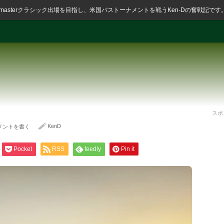
ssmasterクラシック出場を目指し、米国バストーナメントを戦うKen-Dの奮戦記です
スポ
KenD
メントを書く
Pocket
RSS
feedly
Pin it