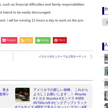
 such as financial difficulties and family responsibilities.
カ
t intend to be easily discouraged.
カ
d, I will be running 11 hours a day to work on the pre-
テ
ゴ
リ
ー
Pocket
RSS
feedly
Pin it
人
バスよりポピュラー？な人気ターゲット
。巻き
アメリカでの新しい相棒。 これから
#激濁り
よろしくお願いします…！ #toyota
#トヨタ #tundra #タンドラ #SR5
#5700ccV8 #ピックアップトラック
#フルサイズ #間近で見るとホントにデカい #皆