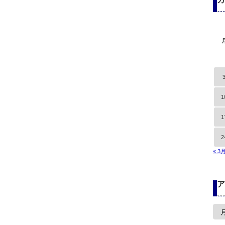
1
1
2
« 3
ア
ア
ー
カ