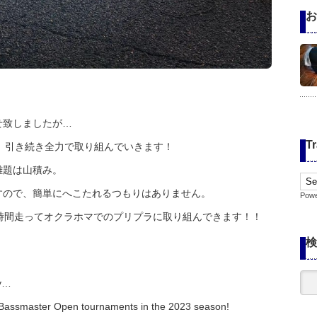
お
せ致しましたが…
Tr
全9戦、引き続き全力で取り組んでいきます！
難題は山積み。
すので、簡単にへこたれるつもりはありません。
Pow
時間走ってオクラホマでのプリプラに取り組んできます！！
検
ay…
ine Bassmaster Open tournaments in the 2023 season!