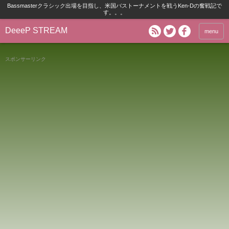
Bassmasterクラシック出場を目指し、米国バストーナメントを戦うKen-Dの奮戦記で
す。。。
DeeeP STREAM
menu
スポンサーリンク