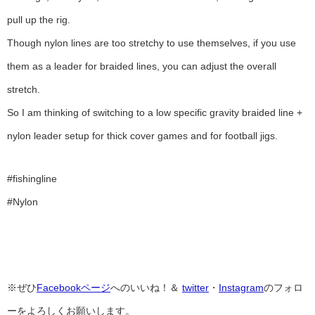
pull up the rig.
Though nylon lines are too stretchy to use themselves, if you use
them as a leader for braided lines, you can adjust the overall
stretch.
So I am thinking of switching to a low specific gravity braided line +
nylon leader setup for thick cover games and for football jigs.
#fishingline
#Nylon
※ぜひ
Facebookページ
へのいいね！＆
twitter
・
Instagram
のフォロ
ーをよろしくお願いします。