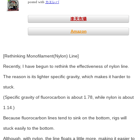
posted with
カエレバ
楽天市場
Amazon
[Rethinking Monofilament(Nylon) Line]
Recently, I have begun to rethink the effectiveness of nylon line.
The reason is its lighter specific gravity, which makes it harder to
stuck.
(Specific gravity of fluorocarbon is about 1.78, while nylon is about
1.14.)
Because fluorocarbon lines tend to sink on the bottom, rigs will
stuck easily to the bottom.
Although, with nylon, the line floats a little more, making it easier to