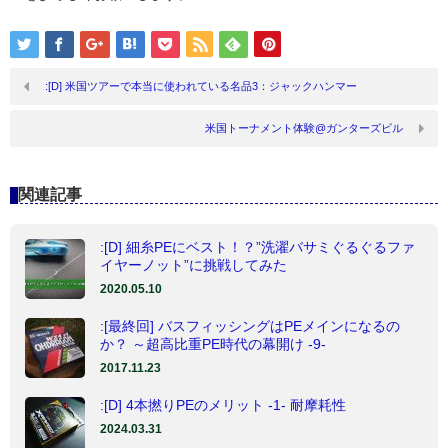
:[D] 米国ツアーで本当に使われている名品3：ジャックハンマー
米国トーナメント体験@ガンターズビル
関連記事
:[D] 細糸PEにベスト！？”洗濯バサミぐるぐるファ
イヤーノット”に挑戦してみた
2020.05.10
:[最終回] バスフィッシングはPEメインになるの
か？ ～超高比重PE時代の幕開け -9-
2017.11.23
:[D] 4本撚りPEのメリット -1- 耐摩耗性
2024.03.31