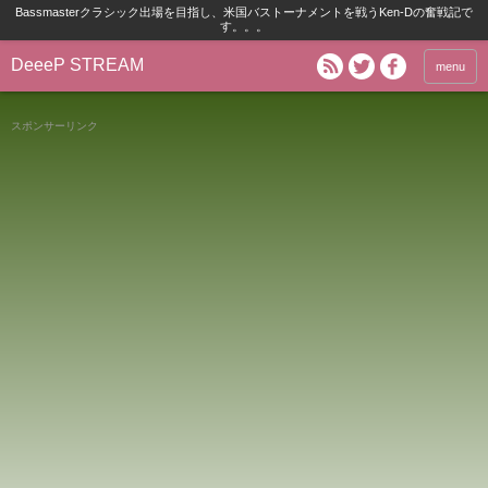
Bassmasterクラシック出場を目指し、米国バストーナメントを戦うKen-Dの奮戦記で
す。。。
DeeeP STREAM
menu
スポンサーリンク