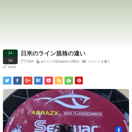
日米のライン規格の違い
24
Jul
2024
●ラインの話(about LINEs)
コメントを書く
KenD