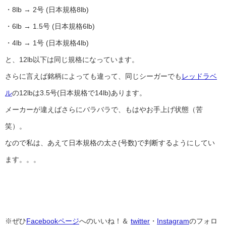
・8lb → 2号 (日本規格8lb)
・6lb → 1.5号 (日本規格6lb)
・4lb → 1号 (日本規格4lb)
と、12lb以下は同じ規格になっています。
さらに言えば銘柄によっても違って、同じシーガーでも
レッドラベ
ル
の12lbは3.5号(日本規格で14lb)あります。
メーカーが違えばさらにバラバラで、もはやお手上げ状態（苦
笑）。
なので私は、あえて日本規格の太さ(号数)で判断するようにしてい
ます。。。
※ぜひ
Facebookページ
へのいいね！＆
twitter
・
Instagram
のフォロ