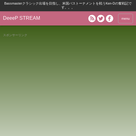
Bassmasterクラシック出場を目指し、米国バストーナメントを戦うKen-Dの奮戦記で
す。。。
DeeeP STREAM
menu
スポンサーリンク