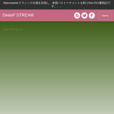
Bassmasterクラシック出場を目指し、米国バストーナメントを戦うKen-Dの奮戦記で
す。。。
DeeeP STREAM
menu
スポンサーリンク