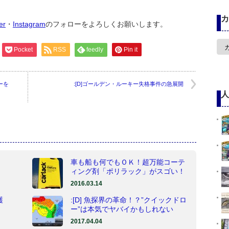
カ
ter
・
Instagram
のフォローをよろしくお願いします。
カ
Pocket
RSS
feedly
Pin it
テ
ゴ
リ
ー
リーを
:[D]ゴールデン・ルーキー失格事件の急展開
人
車も船も何でもＯＫ！超万能コーテ
ィング剤「ポリラック」がスゴい！
2016.03.14
護
:[D] 魚探界の革命！？”クイックドロ
ー”は本気でヤバイかもしれない
2017.04.04