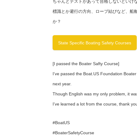
ちゃんとテストがあって合格しないといけ
標識とか避行の方向、ロープ結びなど、船
か？
State Specific Boating Safety Courses
[I passed the Boater Safty Course]
I’ve passed the Boat.US Foundation Boater S
next year.
Though English was my only problem, it was
I’ve learned a lot from the course, thank y
#BoatUS
#BoaterSafetyCourse