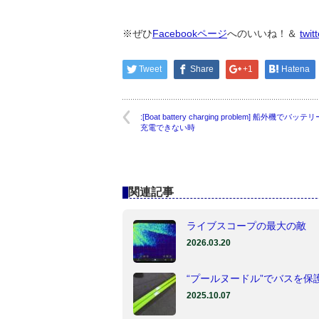
※ぜひ
Facebookページ
へのいいね！＆
twit
Tweet
Share
+1
Hatena
:[Boat battery charging problem] 船外機でバッテ
充電できない時
関連記事
ライブスコープの最大の敵
2026.03.20
“プールヌードル”でバスを保
2025.10.07