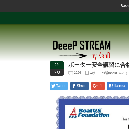
Ba
ボーター安全講習に合
29
Aug
2024
●ボートの話(about BOAT)
Tweet
Share
+1
Hatena