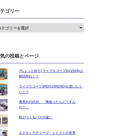
テゴリー
気の投稿とページ
:[ちょっと待て] ライブスコープ2(LVS44)は
期待外れ！？
ライブスコープ2HD(LVS42HD)も使いにく
い！？
激荒れの試合、「事故ったらどうすん
の？」
餌がつくるバスの違い
エクストラディープ・ミドストの世界