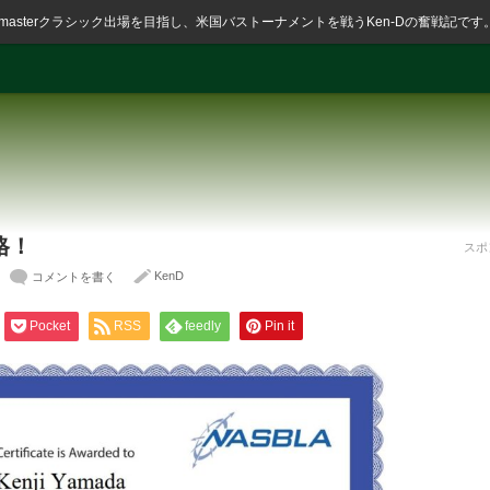
ssmasterクラシック出場を目指し、米国バストーナメントを戦うKen-Dの奮戦記です
格！
スポ
KenD
コメントを書く
Pocket
RSS
feedly
Pin it