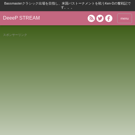
Bassmasterクラシック出場を目指し、米国バストーナメントを戦うKen-Dの奮戦記で
す。。。
DeeeP STREAM
menu
スポンサーリンク