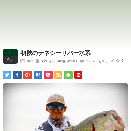
初秋のテネシーリバー水系
9
Sep
KenD
2024
★釣行記(Fishing Diaries)
コメントを書く