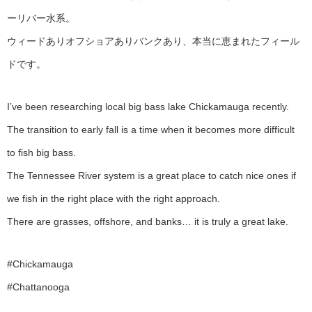
ーリバー水系。
ウィードありオフショアありバンクあり、本当に恵まれたフィール
ドです。
I’ve been researching local big bass lake Chickamauga recently.
The transition to early fall is a time when it becomes more difficult
to fish big bass.
The Tennessee River system is a great place to catch nice ones if
we fish in the right place with the right approach.
There are grasses, offshore, and banks… it is truly a great lake.
#Chickamauga
#Chattanooga