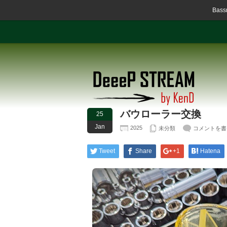
Ba
バウローラー交換
25
Jan
2025
未分類
コメントを書
Tweet
Share
+1
Hatena