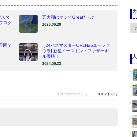
カ
O”スタ
五大湖はマジでGreatだった
ブログ
2025.06.29
カ
テ
ゴ
リ
ー
子園？
:[’24バスマスターOPEN#5ユーファ
ウラ] 新星イーストン・ファザーギ
ル優勝！
人
2024.06.23
トラックバック ( 0 )
コメント ( 0 )