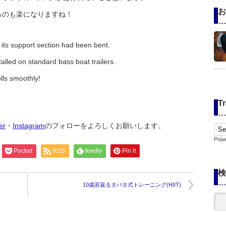
お
るのも楽になりますね！
its support section had been bent.
stalled on standard bass boat trailers.
olls smoothly!
Tr
ter
・
Instagram
のフォローをよろしくお願いします。
Pow
Pocket
RSS
feedly
Pin it
検
10歳若返るタバタ式トレーニング(HIIT)