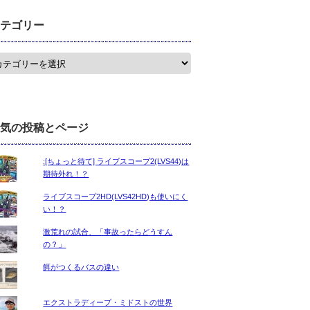
テゴリー
気の投稿とページ
:[ちょっと待て] ライブスコープ2(LVS44)は
期待外れ！？
ライブスコープ2HD(LVS42HD)も使いにく
い！？
激荒れの試合、「事故ったらどうすん
の？」
餌がつくるバスの違い
エクストラディープ・ミドストの世界