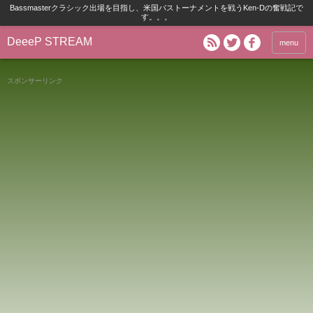
Bassmasterクラシック出場を目指し、米国バストーナメントを戦うKen-Dの奮戦記で
す。。。
DeeeP STREAM
menu
スポンサーリンク