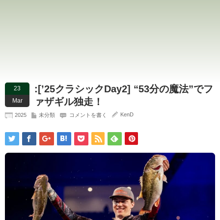
:[’25クラシックDay2] “53分の魔法”でフ
23
ァザギル独走！
Mar
KenD
2025
未分類
コメントを書く