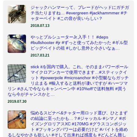
ジャックハンマーって、ブレードがヘッドにガチガ
チ当たりますね… #evergreen #jackhammmer #チ
ャターベイト #この音が良いらしい？
2018.07.13
やっとブルシューターJr.入手！！ #deps
#bullshooter #jr #ずっと使ってみたかった #ギル型
ビッグベイトの祖 #しかし意外と小さいなぁ…
2017.03.21
stick itを国内で購入。これ、そのままパワーポール
マイクロアンカーで使用できます…#スティックイ
ット #powerpole #microanchor #小型艇ならガッチ
リ止まる #輸入すると送料が凄いですが #ハーツマ
リン #さんで今ならキャンペーン中 #10%offで送料無料 #買う
なら今がチャンスかと…
2019.07.30
悩めるスピナベ&チャター用ロッド選び、ひとまず
の結論に至ったかも…？#ジャッカル #シマノ #ポ
イズングロリアスXC #170MG #グラスコンポジッ
ト #フッキングパワーは必要だけど #バイトを絡め
るしなやかさも欲しい #そして出来れば感度も #どんどん難し