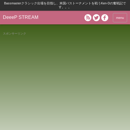
Bassmasterクラシック出場を目指し、米国バストーナメントを戦うKen-Dの奮戦記で
す。。。
DeeeP STREAM
menu
スポンサーリンク