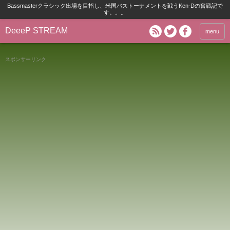
Bassmasterクラシック出場を目指し、米国バストーナメントを戦うKen-Dの奮戦記で
す。。。
DeeeP STREAM
menu
スポンサーリンク