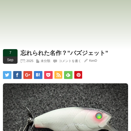
忘れられた名作？”バズジェット”
7
Sep
KenD
2025
未分類
コメントを書く