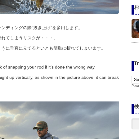
お
ンディングの際”抜き上げ”を多用します。
折れてしまうリスクが・・・。
ように垂直に立てるといとも簡単に折れてしまいます。
Tr
sk of snapping your rod if it’s done the wrong way.
aight up vertically, as shown in the picture above, it can break
Pow
検