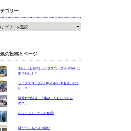
テゴリー
気の投稿とページ
:[ちょっと待て] ライブスコープ2(LVS44)は
期待外れ！？
ライブスコープ2HD(LVS42HD)も使いにく
い！？
激荒れの試合、「事故ったらどうすん
の？」
レジェンド、ついに80歳
餌がつくるバスの違い