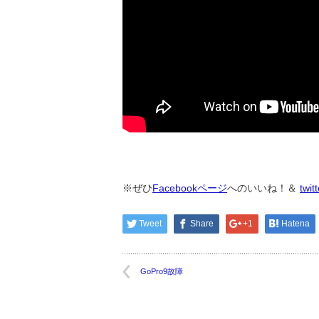
※ぜひ
Facebookページ
へのいいね！＆
twit
Tweet
Share
+1
Hatena
GoPro9故障