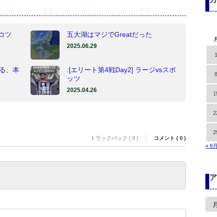
コツ
五大湖はマジでGreatだった
2025.06.29
知る、本
:[エリート第4戦Day2] ラージvsスポ
ッツ
2025.04.26
1
2
2
トラックバック ( 0 )
コメント ( 0 )
« 8
ア
ア
ー
カ