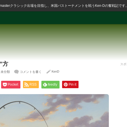
ssmasterクラシック出場を目指し、米国バストーナメントを戦うKen-Dの奮戦記です
”方
スポ
KenD
,
未分類
コメントを書く
Pocket
RSS
feedly
Pin it