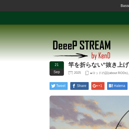
Ba
竿を折らない”抜き上げ
21
Sep
2025
●ロッドの話(about RODs)
Tweet
Share
+1
Hatena