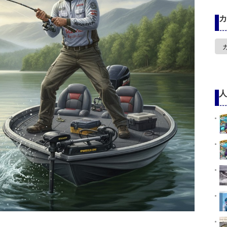
カ
カ
テ
ゴ
リ
ー
人