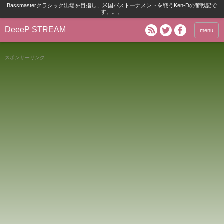
Bassmasterクラシック出場を目指し、米国バストーナメントを戦うKen-Dの奮戦記で
す。。。
DeeeP STREAM
menu
スポンサーリンク