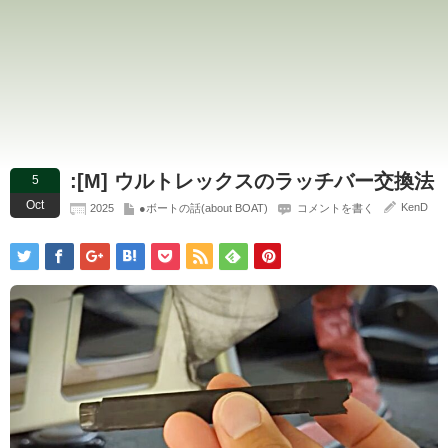
:[M] ウルトレックスのラッチバー交換法
5
Oct
KenD
2025
●ボートの話(about BOAT)
コメントを書く