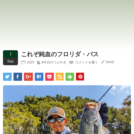
これぞ純血のフロリダ・バス
1
Sep
KenD
2023
#今日のつぶやき
コメントを書く