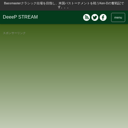
Bassmasterクラシック出場を目指し、米国バストーナメントを戦うKen-Dの奮戦記で
す。。。
DeeeP STREAM
menu
スポンサーリンク