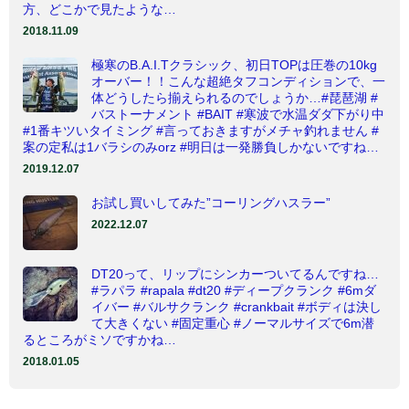
方、どこかで見たような…
2018.11.09
極寒のB.A.I.Tクラシック、初日TOPは圧巻の10kg
オーバー！！こんな超絶タフコンディションで、一
体どうしたら揃えられるのでしょうか…#琵琶湖 #
バストーナメント #BAIT #寒波で水温ダダ下がり中
#1番キツいタイミング #言っておきますがメチャ釣れません #
案の定私は1バラシのみorz #明日は一発勝負しかないですね…
2019.12.07
お試し買いしてみた”コーリングハスラー”
2022.12.07
DT20って、リップにシンカーついてるんですね…
#ラパラ #rapala #dt20 #ディープクランク #6mダ
イバー #バルサクランク #crankbait #ボディは決し
て大きくない #固定重心 #ノーマルサイズで6m潜
るところがミソですかね…
2018.01.05