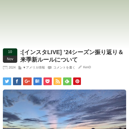
:[インスタLIVE] ’24シーズン振り返り＆
10
来季新ルールについて
Nov
KenD
2024
▼アメリカ情報
コメントを書く