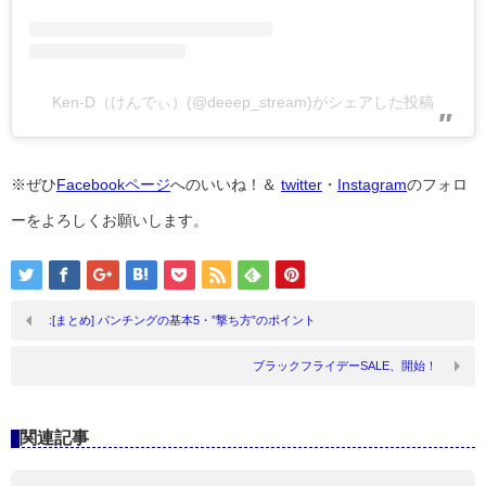
Ken-D（けんでぃ）(@deeep_stream)がシェアした投稿
※ぜひ
Facebookページ
へのいいね！＆
twitter
・
Instagram
のフォロ
ーをよろしくお願いします。
:[まとめ] パンチングの基本5・”撃ち方”のポイント
ブラックフライデーSALE、開始！
関連記事