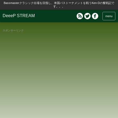
Bassmasterクラシック出場を目指し、米国バストーナメントを戦うKen-Dの奮戦記で
す。。。
DeeeP STREAM
menu
スポンサーリンク