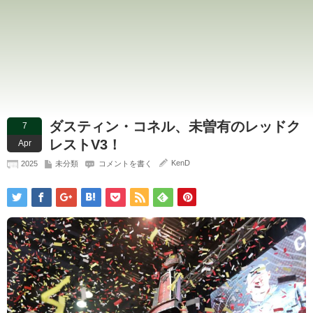
ダスティン・コネル、未曽有のレッドク
7
レストV3！
Apr
KenD
2025
未分類
コメントを書く