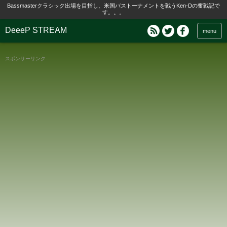
Bassmasterクラシック出場を目指し、米国バストーナメントを戦うKen-Dの奮戦記で
す。。。
DeeeP STREAM
menu
スポンサーリンク